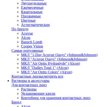
Двухнедельные
Ежемесячные
Квартальные
Прозрачные
Цветные
Астигматические
По бренду
Acuvue
Alcon
Bausch Lomb
Cooper Vision
Самые популярные
МКЛ "1-Day Acuvue Oasys" (Johnson&Johnson)
МКЛ "Acuvue Oasys" (Johnson&Johnson)
МКЛ "Air Optix Hydraglyde" (Alcon)
МКЛ "Dailies Total 1" (Alcon)
МКЛ "Air Optix Colors" (Alcon)
Контактные линзы
смотреть все
Растворы и аксессуары
Для контактных линз
Растворы
Увлажняющие капли
Контейнер для хранения контактных линз
Бренд
Alcon