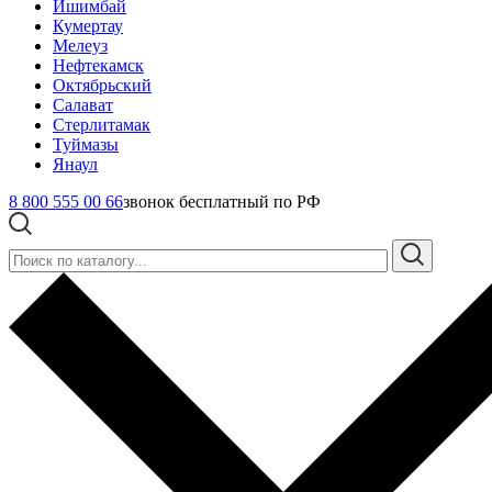
Ишимбай
Кумертау
Мелеуз
Нефтекамск
Октябрьский
Салават
Стерлитамак
Туймазы
Янаул
8 800 555 00 66
звонок бесплатный по РФ