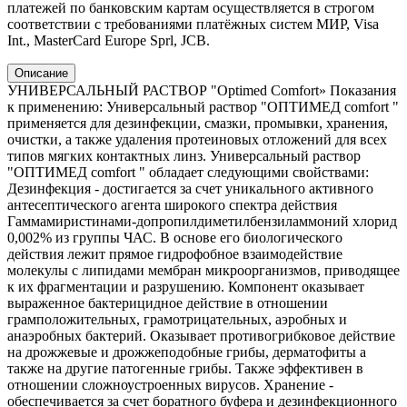
платежей по банковским картам осуществляется в строгом
соответствии с требованиями платёжных систем МИР, Visa
Int., MasterCard Europe Sprl, JCB.
Описание
УНИВЕРСАЛЬНЫЙ РАСТВОР "Optimed Сomfort» Показания
к применению: Универсальный раствор "ОПТИМЕД comfort "
применяется для дезинфекции, смазки, промывки, хранения,
очистки, а также удаления протеиновых отложений для всех
типов мягких контактных линз. Универсальный раствор
"ОПТИМЕД comfort " обладает следующими свойствами:
Дезинфекция - достигается за счет уникального активного
антесептического агента широкого спектра действия
Гаммамиристинами-допропилдиметилбензиламмоний хлорид
0,002% из группы ЧАС. В основе его биологического
действия лежит прямое гидрофобное взаимодействие
молекулы с липидами мембран микроорганизмов, приводящее
к их фрагментации и разрушению. Компонент оказывает
выраженное бактерицидное действие в отношении
грамположительных, грамотрицательных, аэробных и
анаэробных бактерий. Оказывает противогрибковое действие
на дрожжевые и дрожжеподобные грибы, дерматофиты а
также на другие патогенные грибы. Также эффективен в
отношении сложноустроенных вирусов. Хранение -
обеспечивается за счет боратного буфера и дезинфекционного