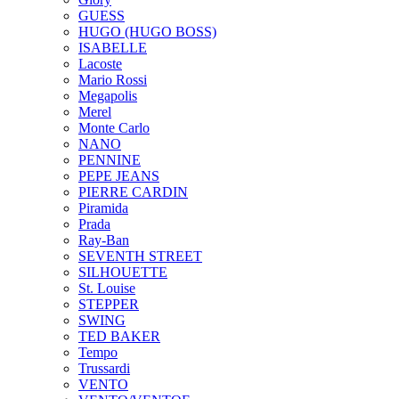
GUESS
HUGO (HUGO BOSS)
ISABELLE
Lacoste
Mario Rossi
Megapolis
Merel
Monte Carlo
NANO
PENNINE
PEPE JEANS
PIERRE CARDIN
Piramida
Prada
Ray-Ban
SEVENTH STREET
SILHOUETTE
St. Louise
STEPPER
SWING
TED BAKER
Tempo
Trussardi
VENTO