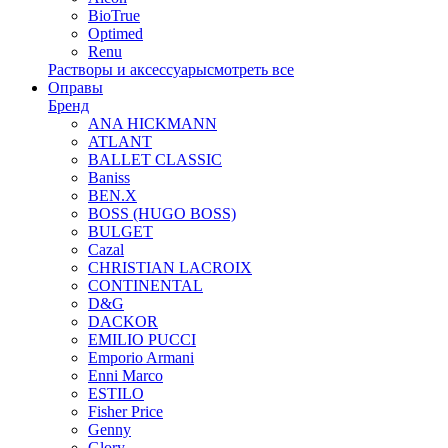
BioTrue
Optimed
Renu
Растворы и аксессуары
смотреть все
Оправы
Бренд
ANA HICKMANN
ATLANT
BALLET CLASSIC
Baniss
BEN.X
BOSS (HUGO BOSS)
BULGET
Cazal
CHRISTIAN LACROIX
CONTINENTAL
D&G
DACKOR
EMILIO PUCCI
Emporio Armani
Enni Marco
ESTILO
Fisher Price
Genny
Glory