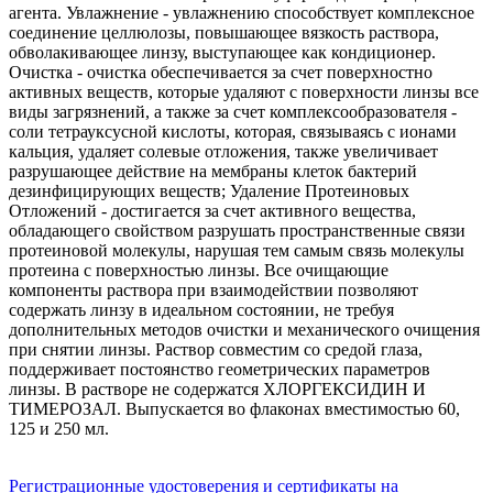
агента. Увлажнение - увлажнению способствует комплексное
соединение целлюлозы, повышающее вязкость раствора,
обволакивающее линзу, выступающее как кондиционер.
Очистка - очистка обеспечивается за счет поверхностно
активных веществ, которые удаляют с поверхности линзы все
виды загрязнений, а также за счет комплексообразователя -
соли тетрауксусной кислоты, которая, связываясь с ионами
кальция, удаляет солевые отложения, также увеличивает
разрушающее действие на мембраны клеток бактерий
дезинфицирующих веществ; Удаление Протеиновых
Отложений - достигается за счет активного вещества,
обладающего свойством разрушать пространственные связи
протеиновой молекулы, нарушая тем самым связь молекулы
протеина с поверхностью линзы. Все очищающие
компоненты раствора при взаимодействии позволяют
содержать линзу в идеальном состоянии, не требуя
дополнительных методов очистки и механического очищения
при снятии линзы. Раствор совместим со средой глаза,
поддерживает постоянство геометрических параметров
линзы. В растворе не содержатся ХЛОРГЕКСИДИН И
ТИМЕРОЗАЛ. Выпускается во флаконах вместимостью 60,
125 и 250 мл.
Регистрационные удостоверения и сертификаты на