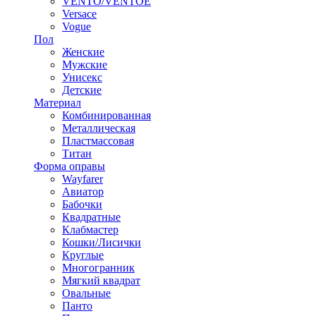
VENTO/VENTOE
Versace
Vogue
Пол
Женские
Мужские
Унисекс
Детские
Материал
Комбинированная
Металлическая
Пластмассовая
Титан
Форма оправы
Wayfarer
Авиатор
Бабочки
Квадратные
Клабмастер
Кошки/Лисички
Круглые
Многогранник
Мягкий квадрат
Овальные
Панто