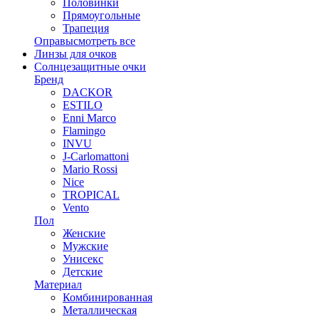
Половинки
Прямоугольные
Трапеция
Оправы
смотреть все
Линзы для очков
Солнцезащитные очки
Бренд
DACKOR
ESTILO
Enni Marco
Flamingo
INVU
J-Carlomattoni
Mario Rossi
Nice
TROPICAL
Vento
Пол
Женские
Мужские
Унисекс
Детские
Материал
Комбинированная
Металлическая