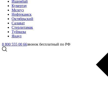
Ишимбай
Кумертау
Мелеуз
Нефтекамск
Октябрьский
Салават
Стерлитамак
Туймазы
Янаул
8 800 555 00 66
звонок бесплатный по РФ