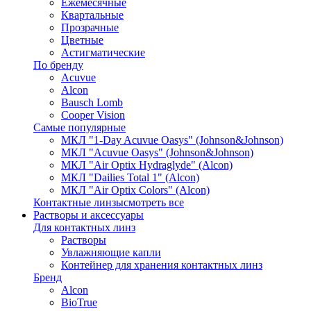
Ежемесячные
Квартальные
Прозрачные
Цветные
Астигматические
По бренду
Acuvue
Alcon
Bausch Lomb
Cooper Vision
Самые популярные
МКЛ "1-Day Acuvue Oasys" (Johnson&Johnson)
МКЛ "Acuvue Oasys" (Johnson&Johnson)
МКЛ "Air Optix Hydraglyde" (Alcon)
МКЛ "Dailies Total 1" (Alcon)
МКЛ "Air Optix Colors" (Alcon)
Контактные линзы
смотреть все
Растворы и аксессуары
Для контактных линз
Растворы
Увлажняющие капли
Контейнер для хранения контактных линз
Бренд
Alcon
BioTrue