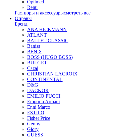
Optimed
Renu
Растворы и аксессуары
смотреть все
Оправы
Бренд
ANA HICKMANN
ATLANT
BALLET CLASSIC
Baniss
BEN.X
BOSS (HUGO BOSS)
BULGET
Cazal
CHRISTIAN LACROIX
CONTINENTAL
D&G
DACKOR
EMILIO PUCCI
Emporio Armani
Enni Marco
ESTILO
Fisher Price
Genny
Glory
GUESS