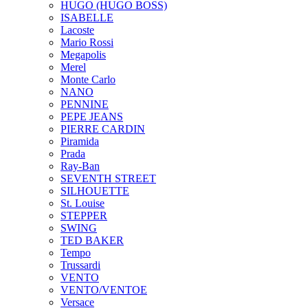
HUGO (HUGO BOSS)
ISABELLE
Lacoste
Mario Rossi
Megapolis
Merel
Monte Carlo
NANO
PENNINE
PEPE JEANS
PIERRE CARDIN
Piramida
Prada
Ray-Ban
SEVENTH STREET
SILHOUETTE
St. Louise
STEPPER
SWING
TED BAKER
Tempo
Trussardi
VENTO
VENTO/VENTOE
Versace