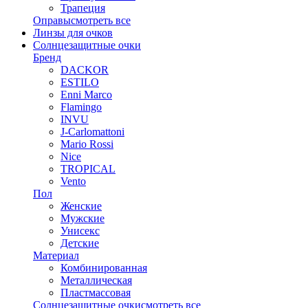
Трапеция
Оправы
смотреть все
Линзы для очков
Солнцезащитные очки
Бренд
DACKOR
ESTILO
Enni Marco
Flamingo
INVU
J-Carlomattoni
Mario Rossi
Nice
TROPICAL
Vento
Пол
Женские
Мужские
Унисекс
Детские
Материал
Комбинированная
Металлическая
Пластмассовая
Солнцезащитные очки
смотреть все