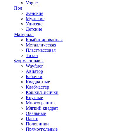
Vogue
Пол
Женские
Мужские
Унисекс
Детские
Материал
Комбинированная
Металлическая
Пластмассовая
Титан
Форма оправы
Wayfarer
Авиатор
Бабочки
Квадратные
Клабмастер
Кошки/Лисички
Круглые
Многогранник
Мягкий квадрат
Овальные
Панто
Половинки
Прямоугольные