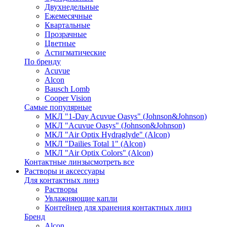
Двухнедельные
Ежемесячные
Квартальные
Прозрачные
Цветные
Астигматические
По бренду
Acuvue
Alcon
Bausch Lomb
Cooper Vision
Самые популярные
МКЛ "1-Day Acuvue Oasys" (Johnson&Johnson)
МКЛ "Acuvue Oasys" (Johnson&Johnson)
МКЛ "Air Optix Hydraglyde" (Alcon)
МКЛ "Dailies Total 1" (Alcon)
МКЛ "Air Optix Colors" (Alcon)
Контактные линзы
смотреть все
Растворы и аксессуары
Для контактных линз
Растворы
Увлажняющие капли
Контейнер для хранения контактных линз
Бренд
Alcon