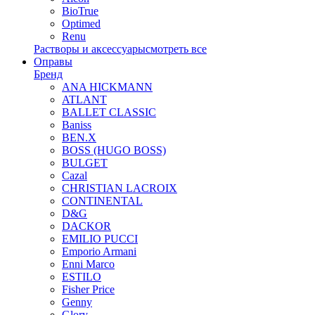
BioTrue
Optimed
Renu
Растворы и аксессуары
смотреть все
Оправы
Бренд
ANA HICKMANN
ATLANT
BALLET CLASSIC
Baniss
BEN.X
BOSS (HUGO BOSS)
BULGET
Cazal
CHRISTIAN LACROIX
CONTINENTAL
D&G
DACKOR
EMILIO PUCCI
Emporio Armani
Enni Marco
ESTILO
Fisher Price
Genny
Glory