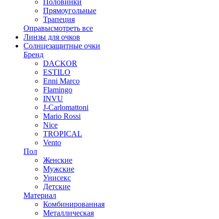
Половинки
Прямоугольные
Трапеция
Оправы
смотреть все
Линзы для очков
Солнцезащитные очки
Бренд
DACKOR
ESTILO
Enni Marco
Flamingo
INVU
J-Carlomattoni
Mario Rossi
Nice
TROPICAL
Vento
Пол
Женские
Мужские
Унисекс
Детские
Материал
Комбинированная
Металлическая