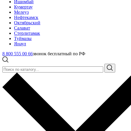
Ишимбай
Кумертау
Мелеуз
Нефтекамск
Октябрьский
Салават
Стерлитамак
Туймазы
Янаул
8 800 555 00 66
звонок бесплатный по РФ