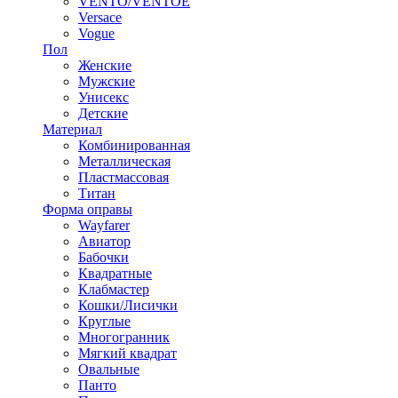
VENTO/VENTOE
Versace
Vogue
Пол
Женские
Мужские
Унисекс
Детские
Материал
Комбинированная
Металлическая
Пластмассовая
Титан
Форма оправы
Wayfarer
Авиатор
Бабочки
Квадратные
Клабмастер
Кошки/Лисички
Круглые
Многогранник
Мягкий квадрат
Овальные
Панто