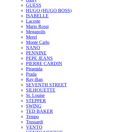
GUESS
HUGO (HUGO BOSS)
ISABELLE
Lacoste
Mario Rossi
Megapolis
Merel
Monte Carlo
NANO
PENNINE
PEPE JEANS
PIERRE CARDIN
Piramida
Prada
Ray-Ban
SEVENTH STREET
SILHOUETTE
St. Louise
STEPPER
SWING
TED BAKER
Tempo
Trussardi
VENTO