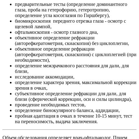
предварительные тесты (определение доминантного
глаза, проба на гетерофорию, гетеротропию,
определение угла косоглазия по Гиршбергу),
биомикроскопия переднего отрезка глаза - осмотр с
щелевой лампой,
офтальмоскопия - осмотр глазного дна,
объективное определение рефракции
(авторефкератометрия, скиаскопия) без циклоплегии,
объективное определение рефракции
(авторефкератометрия, скиаскопия) с циклоплегией (при
необходимости),
определение межзрачкового расстояния для дали, для
близи,
исследование аккомодации,
определение характера зрения, максимальной коррекции
зрения в очках,
субъективное определение рефракции для дали, для
близи (сферической коррекции, оси и силы цилиндра),
проведение необходимых тестов,
определение бинокулярного баланса, аддидации,
пробная адаптация в очках в течение 10-15 минут, тест
на переносимость, выдача заключения.
Объем обследования определяет врач-офтальмолог. Прием