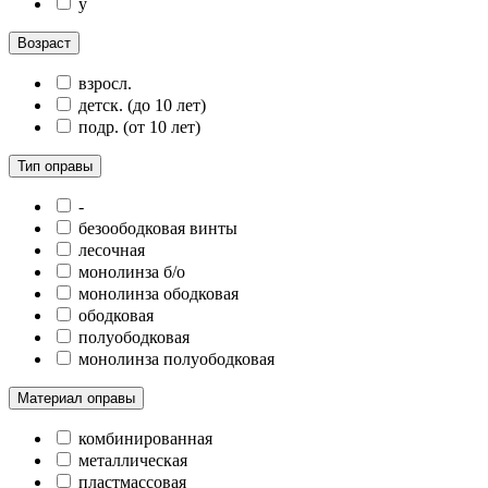
у
Возраст
взросл.
детск. (до 10 лет)
подр. (от 10 лет)
Тип оправы
-
безоободковая винты
лесочная
монолинза б/о
монолинза ободковая
ободковая
полуободковая
монолинза полуободковая
Материал оправы
комбинированная
металлическая
пластмассовая