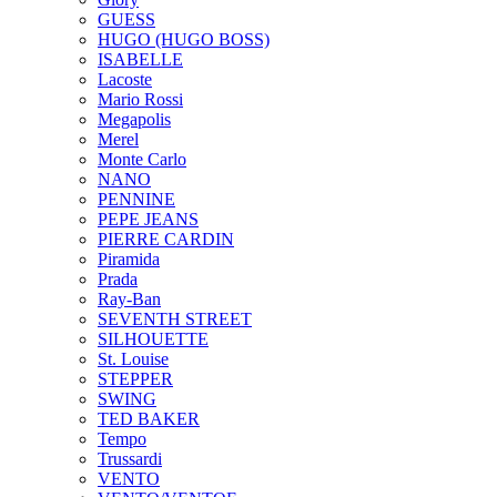
GUESS
HUGO (HUGO BOSS)
ISABELLE
Lacoste
Mario Rossi
Megapolis
Merel
Monte Carlo
NANO
PENNINE
PEPE JEANS
PIERRE CARDIN
Piramida
Prada
Ray-Ban
SEVENTH STREET
SILHOUETTE
St. Louise
STEPPER
SWING
TED BAKER
Tempo
Trussardi
VENTO