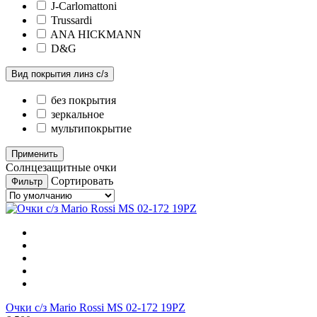
J-Carlomattoni
Trussardi
ANA HICKMANN
D&G
Вид покрытия линз с/з
без покрытия
зеркальное
мультипокрытие
Солнцезащитные очки
Сортировать
Фильтр
Очки с/з Mario Rossi MS 02-172 19PZ