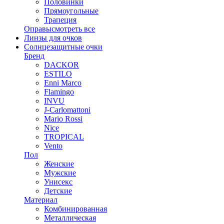
Половинки
Прямоугольные
Трапеция
Оправы
смотреть все
Линзы для очков
Солнцезащитные очки
Бренд
DACKOR
ESTILO
Enni Marco
Flamingo
INVU
J-Carlomattoni
Mario Rossi
Nice
TROPICAL
Vento
Пол
Женские
Мужские
Унисекс
Детские
Материал
Комбинированная
Металлическая