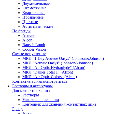
Двухнедельные
Ежемесячные
Квартальные
Прозрачные
Цветные
Астигматические
По бренду
Acuvue
Alcon
Bausch Lomb
Cooper Vision
Самые популярные
МКЛ "1-Day Acuvue Oasys" (Johnson&Johnson)
МКЛ "Acuvue Oasys" (Johnson&Johnson)
МКЛ "Air Optix Hydraglyde" (Alcon)
МКЛ "Dailies Total 1" (Alcon)
МКЛ "Air Optix Colors" (Alcon)
Контактные линзы
смотреть все
Растворы и аксессуары
Для контактных линз
Растворы
Увлажняющие капли
Контейнер для хранения контактных линз
Бренд
Alcon