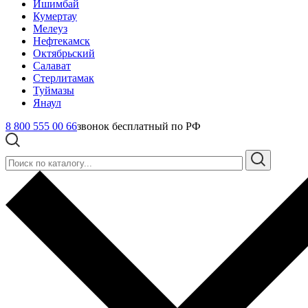
Ишимбай
Кумертау
Мелеуз
Нефтекамск
Октябрьский
Салават
Стерлитамак
Туймазы
Янаул
8 800 555 00 66
звонок бесплатный по РФ