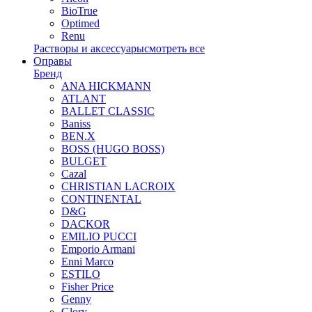
BioTrue
Optimed
Renu
Растворы и аксессуары
смотреть все
Оправы
Бренд
ANA HICKMANN
ATLANT
BALLET CLASSIC
Baniss
BEN.X
BOSS (HUGO BOSS)
BULGET
Cazal
CHRISTIAN LACROIX
CONTINENTAL
D&G
DACKOR
EMILIO PUCCI
Emporio Armani
Enni Marco
ESTILO
Fisher Price
Genny
Glory