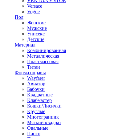
VENTO/VENTOE
Versace
Vogue
Пол
Женские
Мужские
Унисекс
Детские
Материал
Комбинированная
Металлическая
Пластмассовая
Титан
Форма оправы
Wayfarer
Авиатор
Бабочки
Квадратные
Клабмастер
Кошки/Лисички
Круглые
Многогранник
Мягкий квадрат
Овальные
Панто