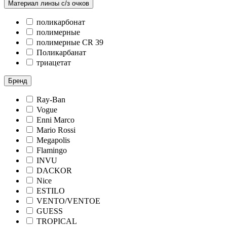
Материал линзы с/з очков
поликарбонат
полимерные
полимерные CR 39
Поликарбанат
триацетат
Бренд
Ray-Ban
Vogue
Enni Marco
Mario Rossi
Megapolis
Flamingo
INVU
DACKOR
Nice
ESTILO
VENTO/VENTOE
GUESS
TROPICAL