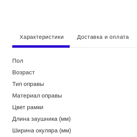
Enni Marco
ESTILO
Fisher Price
Характеристики
Доставка и оплата
Genny
Glory
Пол
GUESS
Возраст
HUGO (HUGO BOSS)
Тип оправы
ISABELLE
Материал оправы
Lacoste
Цвет рамки
Mario Rossi
Длина заушника (мм)
Megapolis
Ширина окуляра (мм)