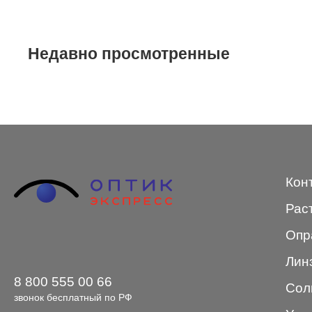
STEPPER
SWING
Недавно просмотренные
TED BAKER
Tempo
Trussardi
VENTO
Кон
VENTO/VENTOE
Рас
Versace
Опр
Vogue
Лин
8 800 555 00 66
Сол
звонок бесплатный по РФ
Форма оправы