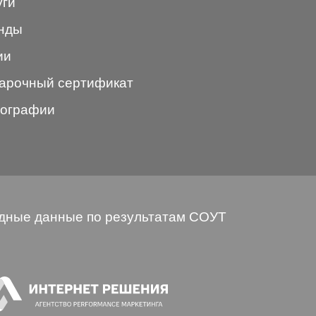
уги
нды
ии
арочный сертификат
ографии
дные данные по результатам СОУТ