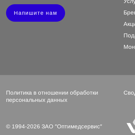
Усл
Wayfarer
Бре
Напишите нам
Авиатор
Акц
Бабочки
Под
Квадратные
Мон
Клабмастер
Кошки/Лисички
Круглые
Многогранник
Политика в отношении обработки
Сво
персональных данных
Мягкий квадрат
Овальные
© 1994-2026 ЗАО ″Оптимедсервис″
Панто