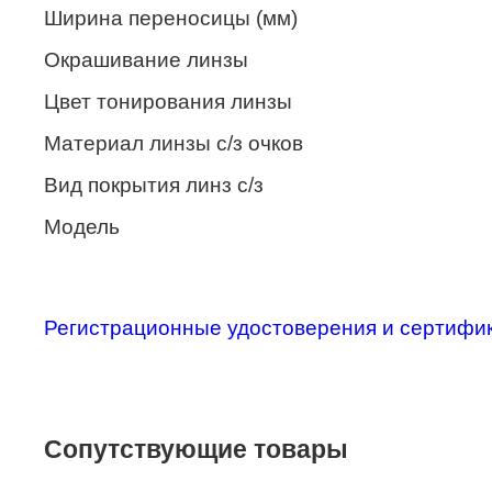
Merel
Ширина переносицы (мм)
Monte Carlo
Окрашивание линзы
NANO
Цвет тонирования линзы
PENNINE
Материал линзы с/з очков
PEPE JEANS
Вид покрытия линз с/з
Модель
PIERRE CARDIN
Piramida
Prada
Регистрационные удостоверения и сертифи
Ray-Ban
SEVENTH STREET
SILHOUETTE
Сопутствующие товары
St. Louise