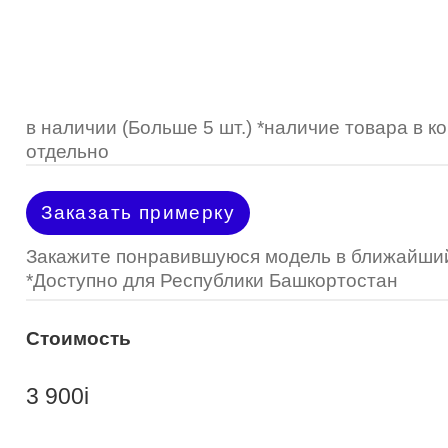
Optimed
Пластмассовая
Пластмассовая
(Johnson&Johnson)
Renu
Титан
 стопперы
Футляры для очков
МКЛ "Air Optix Hydraglyde"
(Alcon)
МКЛ "Dailies Total 1" (Alcon)
в наличии (Больше 5 шт.) *наличие товара в 
отдельно
МКЛ "Air Optix Colors" (Alcon)
Заказать примерку
Закажите понравившуюся модель в ближайший
*Доступно для Республики Башкортостан
Стоимость
3 900
i