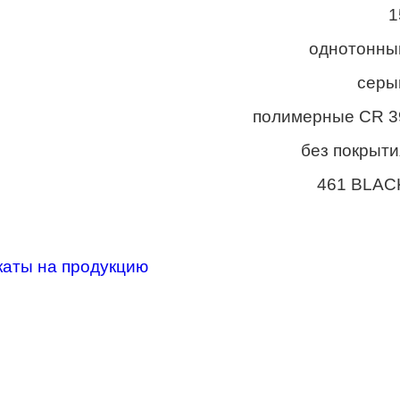
1
однотонны
серы
полимерные CR 3
без покрыти
461 BLAC
каты на продукцию