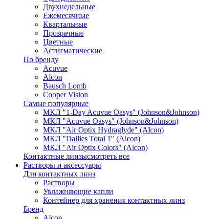
Двухнедельные
Ежемесячные
Квартальные
Прозрачные
Цветные
Астигматические
По бренду
Acuvue
Alcon
Bausch Lomb
Cooper Vision
Самые популярные
МКЛ "1-Day Acuvue Oasys" (Johnson&Johnson)
МКЛ "Acuvue Oasys" (Johnson&Johnson)
МКЛ "Air Optix Hydraglyde" (Alcon)
МКЛ "Dailies Total 1" (Alcon)
МКЛ "Air Optix Colors" (Alcon)
Контактные линзы
смотреть все
Растворы и аксессуары
Для контактных линз
Растворы
Увлажняющие капли
Контейнер для хранения контактных линз
Бренд
Alcon