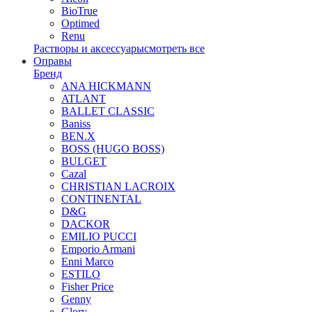
BioTrue
Optimed
Renu
Растворы и аксессуары
смотреть все
Оправы
Бренд
ANA HICKMANN
ATLANT
BALLET CLASSIC
Baniss
BEN.X
BOSS (HUGO BOSS)
BULGET
Cazal
CHRISTIAN LACROIX
CONTINENTAL
D&G
DACKOR
EMILIO PUCCI
Emporio Armani
Enni Marco
ESTILO
Fisher Price
Genny
Glory