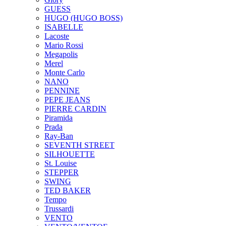
GUESS
HUGO (HUGO BOSS)
ISABELLE
Lacoste
Mario Rossi
Megapolis
Merel
Monte Carlo
NANO
PENNINE
PEPE JEANS
PIERRE CARDIN
Piramida
Prada
Ray-Ban
SEVENTH STREET
SILHOUETTE
St. Louise
STEPPER
SWING
TED BAKER
Tempo
Trussardi
VENTO