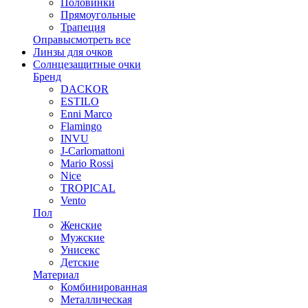
Половинки
Прямоугольные
Трапеция
Оправы
смотреть все
Линзы для очков
Солнцезащитные очки
Бренд
DACKOR
ESTILO
Enni Marco
Flamingo
INVU
J-Carlomattoni
Mario Rossi
Nice
TROPICAL
Vento
Пол
Женские
Мужские
Унисекс
Детские
Материал
Комбинированная
Металлическая