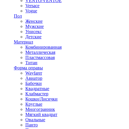
VENTO/VENTOE
Versace
Vogue
Пол
Женские
Мужские
Унисекс
Детские
Материал
Комбинированная
Металлическая
Пластмассовая
Титан
Форма оправы
Wayfarer
Авиатор
Бабочки
Квадратные
Клабмастер
Кошки/Лисички
Круглые
Многогранник
Мягкий квадрат
Овальные
Панто