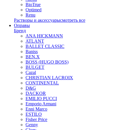
BioTrue
Optimed
Renu
Растворы и аксессуары
смотреть все
Оправы
Бренд
ANA HICKMANN
ATLANT
BALLET CLASSIC
Baniss
BEN.X
BOSS (HUGO BOSS)
BULGET
Cazal
CHRISTIAN LACROIX
CONTINENTAL
D&G
DACKOR
EMILIO PUCCI
Emporio Armani
Enni Marco
ESTILO
Fisher Price
Genny
Glory