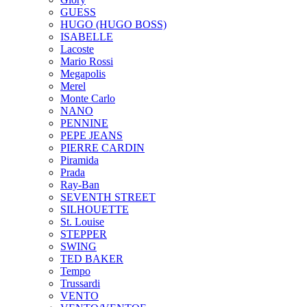
GUESS
HUGO (HUGO BOSS)
ISABELLE
Lacoste
Mario Rossi
Megapolis
Merel
Monte Carlo
NANO
PENNINE
PEPE JEANS
PIERRE CARDIN
Piramida
Prada
Ray-Ban
SEVENTH STREET
SILHOUETTE
St. Louise
STEPPER
SWING
TED BAKER
Tempo
Trussardi
VENTO