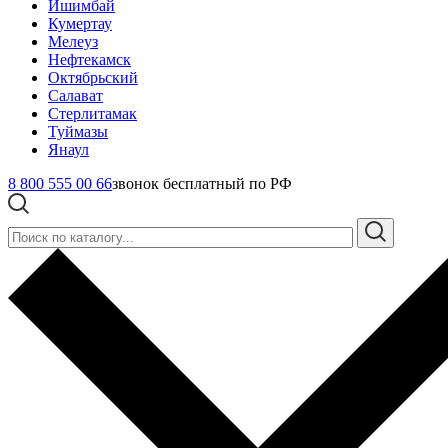
Ишимбай
Кумертау
Мелеуз
Нефтекамск
Октябрьский
Салават
Стерлитамак
Туймазы
Янаул
8 800 555 00 66
звонок бесплатный по РФ