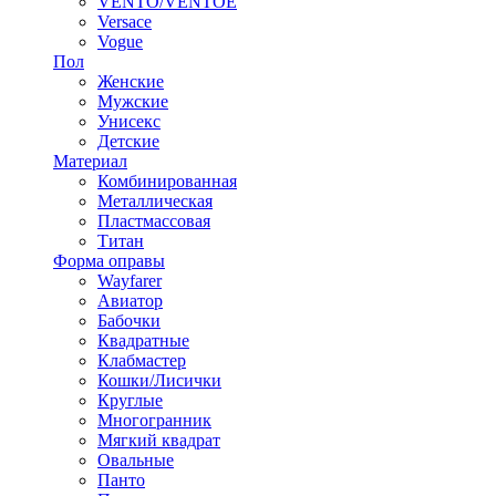
VENTO/VENTOE
Versace
Vogue
Пол
Женские
Мужские
Унисекс
Детские
Материал
Комбинированная
Металлическая
Пластмассовая
Титан
Форма оправы
Wayfarer
Авиатор
Бабочки
Квадратные
Клабмастер
Кошки/Лисички
Круглые
Многогранник
Мягкий квадрат
Овальные
Панто