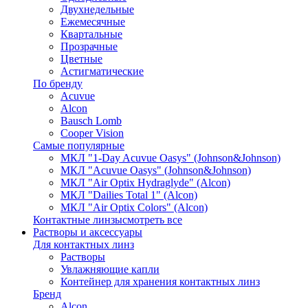
Двухнедельные
Ежемесячные
Квартальные
Прозрачные
Цветные
Астигматические
По бренду
Acuvue
Alcon
Bausch Lomb
Cooper Vision
Самые популярные
МКЛ "1-Day Acuvue Oasys" (Johnson&Johnson)
МКЛ "Acuvue Oasys" (Johnson&Johnson)
МКЛ "Air Optix Hydraglyde" (Alcon)
МКЛ "Dailies Total 1" (Alcon)
МКЛ "Air Optix Colors" (Alcon)
Контактные линзы
смотреть все
Растворы и аксессуары
Для контактных линз
Растворы
Увлажняющие капли
Контейнер для хранения контактных линз
Бренд
Alcon