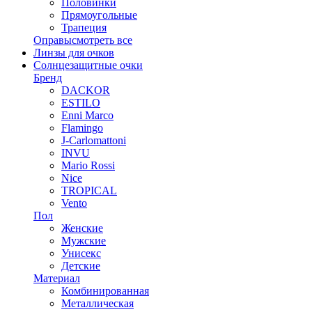
Половинки
Прямоугольные
Трапеция
Оправы
смотреть все
Линзы для очков
Солнцезащитные очки
Бренд
DACKOR
ESTILO
Enni Marco
Flamingo
J-Carlomattoni
INVU
Mario Rossi
Nice
TROPICAL
Vento
Пол
Женские
Мужские
Унисекс
Детские
Материал
Комбинированная
Металлическая