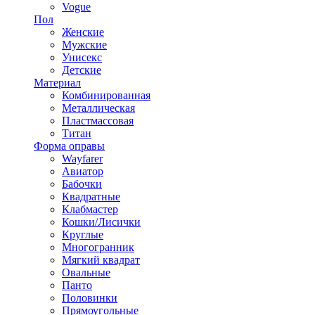
Vogue
Пол
Женские
Мужские
Унисекс
Детские
Материал
Комбинированная
Металлическая
Пластмассовая
Титан
Форма оправы
Wayfarer
Авиатор
Бабочки
Квадратные
Клабмастер
Кошки/Лисички
Круглые
Многогранник
Мягкий квадрат
Овальные
Панто
Половинки
Прямоугольные