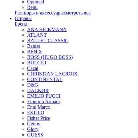
Optimed
Renu
Растворы и аксессуары
смотреть все
Оправы
Бренд
ANA HICKMANN
ATLANT
BALLET CLASSIC
Baniss
BEN.X
BOSS (HUGO BOSS)
BULGET
Cazal
CHRISTIAN LACROIX
CONTINENTAL
D&G
DACKOR
EMILIO PUCCI
Emporio Armani
Enni Marco
ESTILO
Fisher Price
Genny
Glory
GUESS