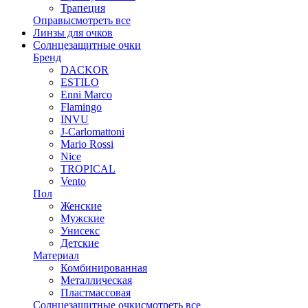
Трапеция
Оправы
смотреть все
Линзы для очков
Солнцезащитные очки
Бренд
DACKOR
ESTILO
Enni Marco
Flamingo
INVU
J-Carlomattoni
Mario Rossi
Nice
TROPICAL
Vento
Пол
Женские
Мужские
Унисекс
Детские
Материал
Комбинированная
Металлическая
Пластмассовая
Солнцезащитные очки
смотреть все