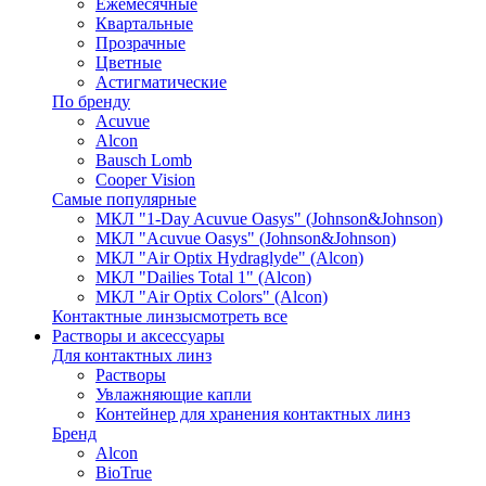
Ежемесячные
Квартальные
Прозрачные
Цветные
Астигматические
По бренду
Acuvue
Alcon
Bausch Lomb
Cooper Vision
Самые популярные
МКЛ "1-Day Acuvue Oasys" (Johnson&Johnson)
МКЛ "Acuvue Oasys" (Johnson&Johnson)
МКЛ "Air Optix Hydraglyde" (Alcon)
МКЛ "Dailies Total 1" (Alcon)
МКЛ "Air Optix Colors" (Alcon)
Контактные линзы
смотреть все
Растворы и аксессуары
Для контактных линз
Растворы
Увлажняющие капли
Контейнер для хранения контактных линз
Бренд
Alcon
BioTrue