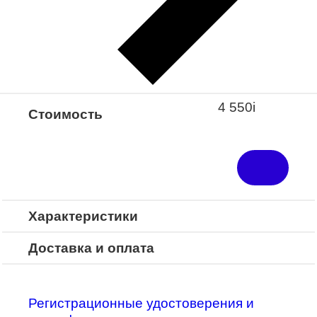
Закажите понравившуюся модель
в ближайший салон “Оптик-Экспресс”.
*Доступно для Республики
Башкортостан
4 550
i
Стоимость
Характеристики
Доставка и оплата
Регистрационные удостоверения и