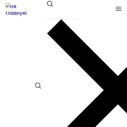
Очки с/з Flamingo 12595
в наличии (До 5 шт.) *наличие товара в
конкретном салоне необходимо
уточнять отдельно
Сравнить товар
Поделиться в соц. сетях:
Заказать примерку