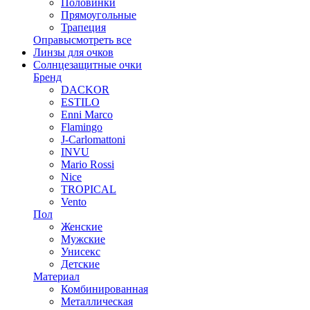
Половинки
Прямоугольные
Трапеция
Оправы
смотреть все
Линзы для очков
Солнцезащитные очки
Бренд
DACKOR
ESTILO
Enni Marco
Flamingo
J-Carlomattoni
INVU
Mario Rossi
Nice
TROPICAL
Vento
Пол
Женские
Мужские
Унисекс
Детские
Материал
Комбинированная
Металлическая