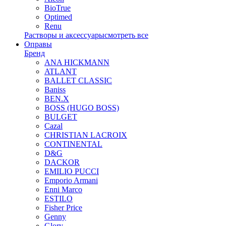
BioTrue
Optimed
Renu
Растворы и аксессуары
смотреть все
Оправы
Бренд
ANA HICKMANN
ATLANT
BALLET CLASSIC
Baniss
BEN.X
BOSS (HUGO BOSS)
BULGET
Cazal
CHRISTIAN LACROIX
CONTINENTAL
D&G
DACKOR
EMILIO PUCCI
Emporio Armani
Enni Marco
ESTILO
Fisher Price
Genny
Glory