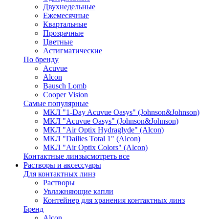
Двухнедельные
Ежемесячные
Квартальные
Прозрачные
Цветные
Астигматические
По бренду
Acuvue
Alcon
Bausch Lomb
Cooper Vision
Самые популярные
МКЛ "1-Day Acuvue Oasys" (Johnson&Johnson)
МКЛ "Acuvue Oasys" (Johnson&Johnson)
МКЛ "Air Optix Hydraglyde" (Alcon)
МКЛ "Dailies Total 1" (Alcon)
МКЛ "Air Optix Colors" (Alcon)
Контактные линзы
смотреть все
Растворы и аксессуары
Для контактных линз
Растворы
Увлажняющие капли
Контейнер для хранения контактных линз
Бренд
Alcon