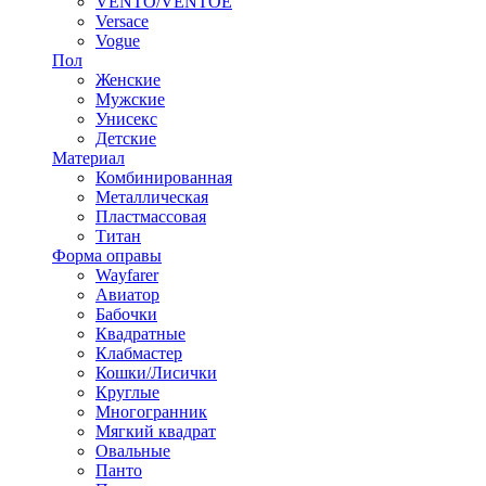
VENTO/VENTOE
Versace
Vogue
Пол
Женские
Мужские
Унисекс
Детские
Материал
Комбинированная
Металлическая
Пластмассовая
Титан
Форма оправы
Wayfarer
Авиатор
Бабочки
Квадратные
Клабмастер
Кошки/Лисички
Круглые
Многогранник
Мягкий квадрат
Овальные
Панто