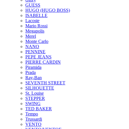
GUESS
HUGO (HUGO BOSS)
ISABELLE
Lacoste
Mario Rossi
Megapolis
Merel
Monte Carlo
NANO
PENNINE
PEPE JEANS
PIERRE CARDIN
Piramida
Prada
Ray-Ban
SEVENTH STREET
SILHOUETTE
St. Louise
STEPPER
SWING
TED BAKER
Tempo
Trussardi
VENTO