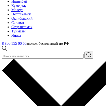
Ишимбай
Кумертау
Мелеуз
Нефтекамск
Октябрьский
Салават
Стерлитамак
Туймазы
Янаул
8 800 555 00 66
звонок бесплатный по РФ