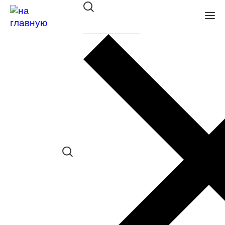
Очки с/з INVU B1008F
в наличии (Больше 5 шт.) *наличие
товара в конкретном салоне
необходимо уточнять отдельно
Сравнить товар
Поделиться в соц. сетях:
Заказать примерку