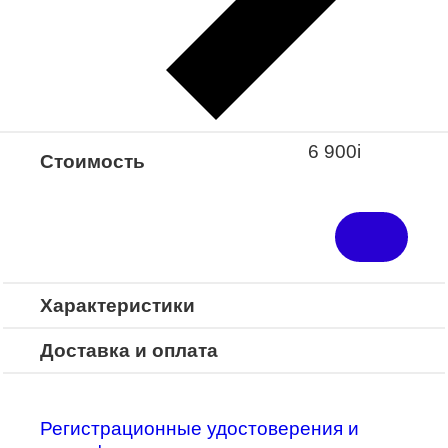
Закажите понравившуюся модель
в ближайший салон “Оптик-Экспресс”.
*Доступно для Республики
Башкортостан
6 900
i
Стоимость
Характеристики
Доставка и оплата
Регистрационные удостоверения и