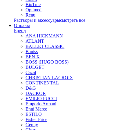
BioTrue
Optimed
Renu
Растворы и аксессуары
смотреть все
Оправы
Бренд
ANA HICKMANN
ATLANT
BALLET CLASSIC
Baniss
BEN.X
BOSS (HUGO BOSS)
BULGET
Cazal
CHRISTIAN LACROIX
CONTINENTAL
D&G
DACKOR
EMILIO PUCCI
Emporio Armani
Enni Marco
ESTILO
Fisher Price
Genny
Glory