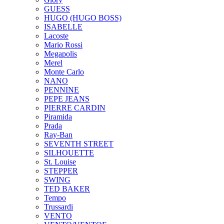
GUESS
HUGO (HUGO BOSS)
ISABELLE
Lacoste
Mario Rossi
Megapolis
Merel
Monte Carlo
NANO
PENNINE
PEPE JEANS
PIERRE CARDIN
Piramida
Prada
Ray-Ban
SEVENTH STREET
SILHOUETTE
St. Louise
STEPPER
SWING
TED BAKER
Tempo
Trussardi
VENTO