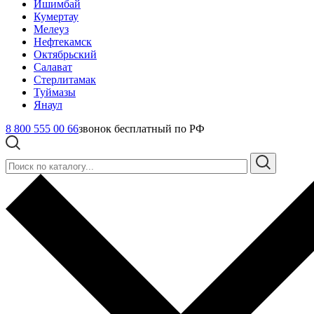
Ишимбай
Кумертау
Мелеуз
Нефтекамск
Октябрьский
Салават
Стерлитамак
Туймазы
Янаул
8 800 555 00 66
звонок бесплатный по РФ