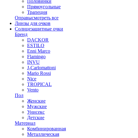
Половинки
Прямоугольные
Трапеция
Оправы
смотреть все
Линзы для очков
Солнцезащитные очки
Бренд
DACKOR
ESTILO
Enni Marco
Flamingo
INVU
J-Carlomattoni
Mario Rossi
Nice
TROPICAL
Vento
Пол
Женские
Мужские
Унисекс
Детские
Материал
Комбинированная
Металлическая