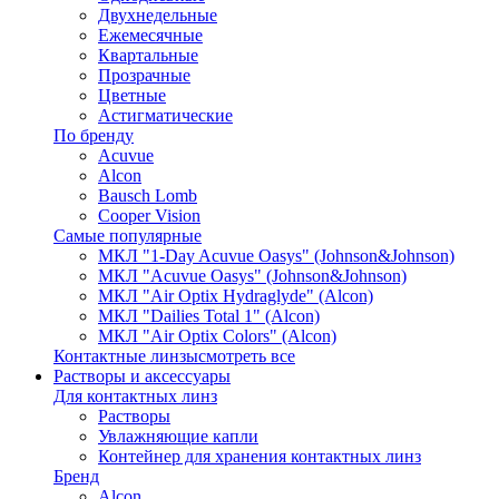
Двухнедельные
Ежемесячные
Квартальные
Прозрачные
Цветные
Астигматические
По бренду
Acuvue
Alcon
Bausch Lomb
Cooper Vision
Самые популярные
МКЛ "1-Day Acuvue Oasys" (Johnson&Johnson)
МКЛ "Acuvue Oasys" (Johnson&Johnson)
МКЛ "Air Optix Hydraglyde" (Alcon)
МКЛ "Dailies Total 1" (Alcon)
МКЛ "Air Optix Colors" (Alcon)
Контактные линзы
смотреть все
Растворы и аксессуары
Для контактных линз
Растворы
Увлажняющие капли
Контейнер для хранения контактных линз
Бренд
Alcon