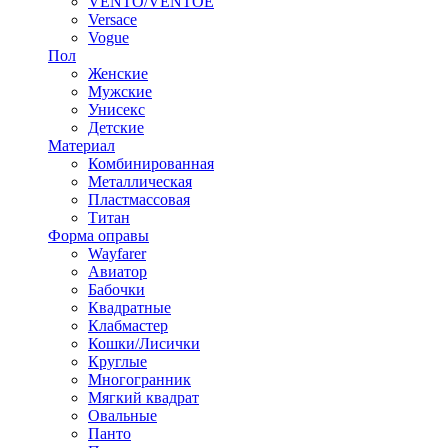
VENTO/VENTOE
Versace
Vogue
Пол
Женские
Мужские
Унисекс
Детские
Материал
Комбинированная
Металлическая
Пластмассовая
Титан
Форма оправы
Wayfarer
Авиатор
Бабочки
Квадратные
Клабмастер
Кошки/Лисички
Круглые
Многогранник
Мягкий квадрат
Овальные
Панто