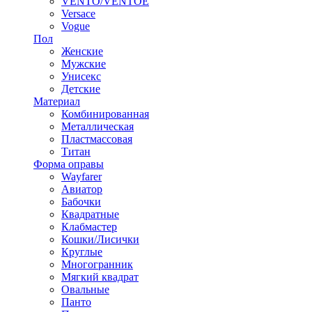
VENTO/VENTOE
Versace
Vogue
Пол
Женские
Мужские
Унисекс
Детские
Материал
Комбинированная
Металлическая
Пластмассовая
Титан
Форма оправы
Wayfarer
Авиатор
Бабочки
Квадратные
Клабмастер
Кошки/Лисички
Круглые
Многогранник
Мягкий квадрат
Овальные
Панто