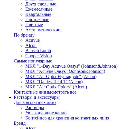
Двухнедельные
Ежемесячные
Квартальные
Прозрачные
Цветные
Астигматические
По бренду
Acuvue
Alcon
Bausch Lomb
Cooper Vision
Самые популярные
МКЛ "1-Day Acuvue Oasys" (Johnson&Johnson)
МКЛ "Acuvue Oasys" (Johnson&Johnson)
МКЛ "Air Optix Hydraglyde" (Alcon)
МКЛ "Dailies Total 1" (Alcon)
МКЛ "Air Optix Colors" (Alcon)
Контактные линзы
смотреть все
Растворы и аксессуары
Для контактных линз
Растворы
Увлажняющие капли
Контейнер для хранения контактных линз
Бренд
Alcon