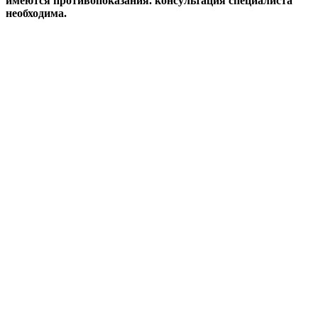
имеются противопоказания. консультация специалиста
необходима.