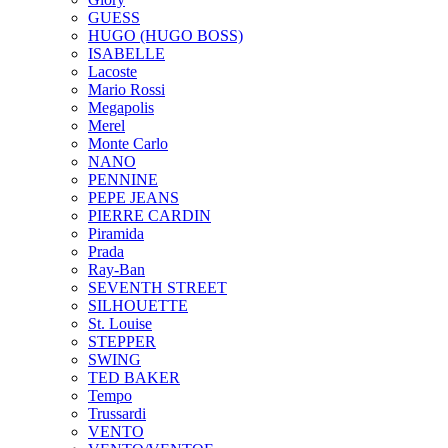
GUESS
HUGO (HUGO BOSS)
ISABELLE
Lacoste
Mario Rossi
Megapolis
Merel
Monte Carlo
NANO
PENNINE
PEPE JEANS
PIERRE CARDIN
Piramida
Prada
Ray-Ban
SEVENTH STREET
SILHOUETTE
St. Louise
STEPPER
SWING
TED BAKER
Tempo
Trussardi
VENTO