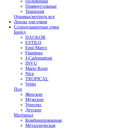
Половинки
Прямоугольные
Трапеция
Оправы
смотреть все
Линзы для очков
Солнцезащитные очки
Бренд
DACKOR
ESTILO
Enni Marco
Flamingo
J-Carlomattoni
INVU
Mario Rossi
Nice
TROPICAL
Vento
Пол
Женские
Мужские
Унисекс
Детские
Материал
Комбинированная
Металлическая