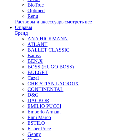
BioTrue
Optimed
Renu
Растворы и аксессуары
смотреть все
Оправы
Бренд
ANA HICKMANN
ATLANT
BALLET CLASSIC
Baniss
BEN.X
BOSS (HUGO BOSS)
BULGET
Cazal
CHRISTIAN LACROIX
CONTINENTAL
D&G
DACKOR
EMILIO PUCCI
Emporio Armani
Enni Marco
ESTILO
Fisher Price
Genny
Glory