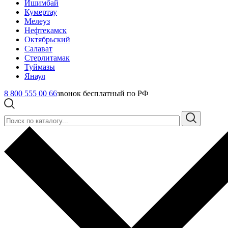
Ишимбай
Кумертау
Мелеуз
Нефтекамск
Октябрьский
Салават
Стерлитамак
Туймазы
Янаул
8 800 555 00 66
звонок бесплатный по РФ