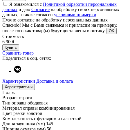
Я ознакомился с
Политикой обработки персональных
данных
и даю
Согласие
на обработку своих персональных
данных, а также согласен
условиями примерки
Нужно согласие на обработку персональных данных
Спасибо!
Мы с Вами свяжемся и пригласим на примерку,
после того как товар(ы) будут доставлены в оптику.
OK
Стоимость
6 900
i
Купить
Сравнить товар
Поделиться в соц. сетях:
Характеристики
Доставка и оплата
Характеристики
Пол
ж
Возраст
взросл.
Тип оправы
ободковая
Материал оправы
комбинированная
Цвет рамки
золотой
Комплектность
с футляром и салфеткой
Длина заушника (мм)
145
Ширина окуляра (мм)
58