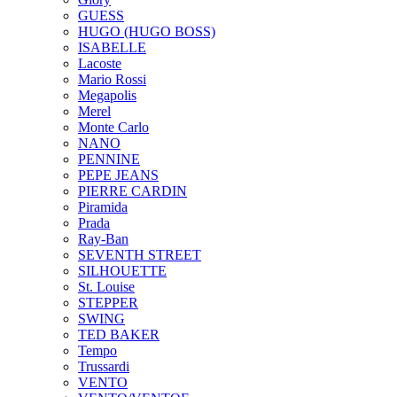
GUESS
HUGO (HUGO BOSS)
ISABELLE
Lacoste
Mario Rossi
Megapolis
Merel
Monte Carlo
NANO
PENNINE
PEPE JEANS
PIERRE CARDIN
Piramida
Prada
Ray-Ban
SEVENTH STREET
SILHOUETTE
St. Louise
STEPPER
SWING
TED BAKER
Tempo
Trussardi
VENTO