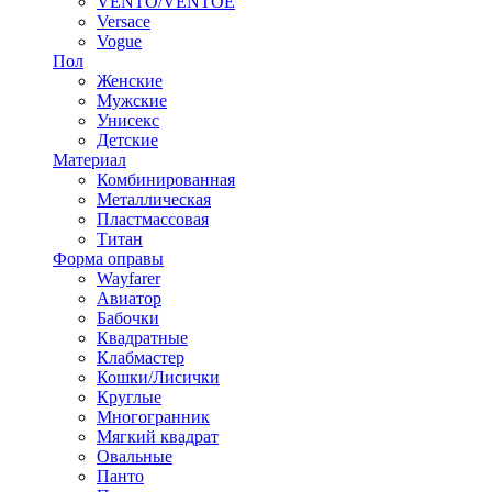
VENTO/VENTOE
Versace
Vogue
Пол
Женские
Мужские
Унисекс
Детские
Материал
Комбинированная
Металлическая
Пластмассовая
Титан
Форма оправы
Wayfarer
Авиатор
Бабочки
Квадратные
Клабмастер
Кошки/Лисички
Круглые
Многогранник
Мягкий квадрат
Овальные
Панто