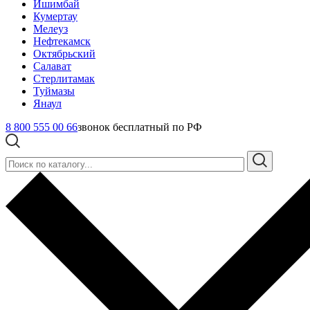
Ишимбай
Кумертау
Мелеуз
Нефтекамск
Октябрьский
Салават
Стерлитамак
Туймазы
Янаул
8 800 555 00 66
звонок бесплатный по РФ