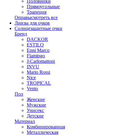
Половинки
Прямоугольные
Трапеция
Оправы
смотреть все
Линзы для очков
Солнцезащитные очки
Бренд
DACKOR
ESTILO
Enni Marco
Flamingo
J-Carlomattoni
INVU
Mario Rossi
Nice
TROPICAL
Vento
Пол
Женские
Мужские
Унисекс
Детские
Материал
Комбинированная
Металлическая