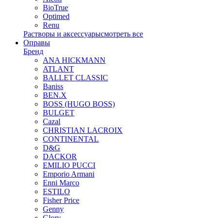
BioTrue
Optimed
Renu
Растворы и аксессуары
смотреть все
Оправы
Бренд
ANA HICKMANN
ATLANT
BALLET CLASSIC
Baniss
BEN.X
BOSS (HUGO BOSS)
BULGET
Cazal
CHRISTIAN LACROIX
CONTINENTAL
D&G
DACKOR
EMILIO PUCCI
Emporio Armani
Enni Marco
ESTILO
Fisher Price
Genny
Glory