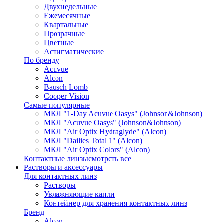
Двухнедельные
Ежемесячные
Квартальные
Прозрачные
Цветные
Астигматические
По бренду
Acuvue
Alcon
Bausch Lomb
Cooper Vision
Самые популярные
МКЛ "1-Day Acuvue Oasys" (Johnson&Johnson)
МКЛ "Acuvue Oasys" (Johnson&Johnson)
МКЛ "Air Optix Hydraglyde" (Alcon)
МКЛ "Dailies Total 1" (Alcon)
МКЛ "Air Optix Colors" (Alcon)
Контактные линзы
смотреть все
Растворы и аксессуары
Для контактных линз
Растворы
Увлажняющие капли
Контейнер для хранения контактных линз
Бренд
Alcon