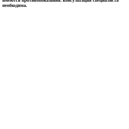
имеются противопоказания. консультация специалиста
необходима.