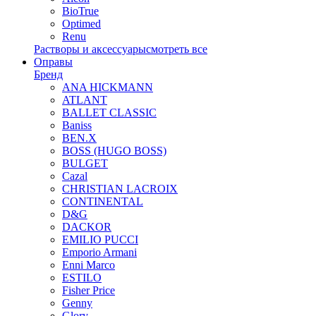
BioTrue
Optimed
Renu
Растворы и аксессуары
смотреть все
Оправы
Бренд
ANA HICKMANN
ATLANT
BALLET CLASSIC
Baniss
BEN.X
BOSS (HUGO BOSS)
BULGET
Cazal
CHRISTIAN LACROIX
CONTINENTAL
D&G
DACKOR
EMILIO PUCCI
Emporio Armani
Enni Marco
ESTILO
Fisher Price
Genny
Glory