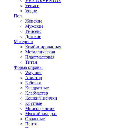
VENTO/VENTOE
Versace
Vogue
Пол
Женские
Мужские
Унисекс
Детские
Материал
Комбинированная
Металлическая
Пластмассовая
Титан
Форма оправы
Wayfarer
Авиатор
Бабочки
Квадратные
Клабмастер
Кошки/Лисички
Круглые
Многогранник
Мягкий квадрат
Овальные
Панто