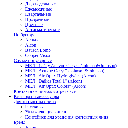
Двухнедельные
Ежемесячные
Квартальные
Прозрачные
Цветные
Астигматические
По бренду
Acuvue
Alcon
Bausch Lomb
Cooper Vision
Самые популярные
МКЛ "1-Day Acuvue Oasys" (Johnson&Johnson)
МКЛ "Acuvue Oasys" (Johnson&Johnson)
МКЛ "Air Optix Hydraglyde" (Alcon)
МКЛ "Dailies Total 1" (Alcon)
МКЛ "Air Optix Colors" (Alcon)
Контактные линзы
смотреть все
Растворы и аксессуары
Для контактных линз
Растворы
Увлажняющие капли
Контейнер для хранения контактных линз
Бренд
Alcon