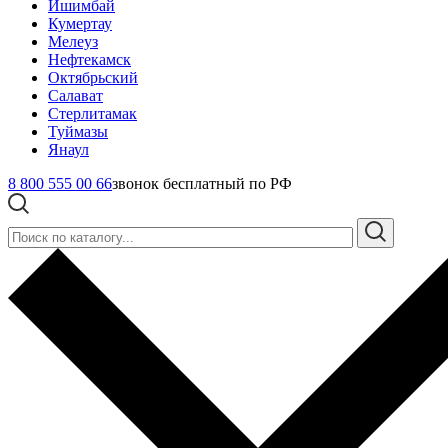
Ишимбай
Кумертау
Мелеуз
Нефтекамск
Октябрьский
Салават
Стерлитамак
Туймазы
Янаул
8 800 555 00 66
звонок бесплатный по РФ