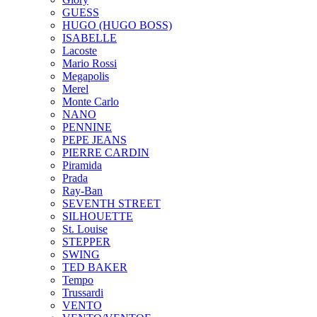
GUESS
HUGO (HUGO BOSS)
ISABELLE
Lacoste
Mario Rossi
Megapolis
Merel
Monte Carlo
NANO
PENNINE
PEPE JEANS
PIERRE CARDIN
Piramida
Prada
Ray-Ban
SEVENTH STREET
SILHOUETTE
St. Louise
STEPPER
SWING
TED BAKER
Tempo
Trussardi
VENTO