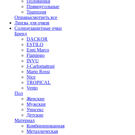
Половинки
Прямоугольные
Трапеция
Оправы
смотреть все
Линзы для очков
Солнцезащитные очки
Бренд
DACKOR
ESTILO
Enni Marco
Flamingo
INVU
J-Carlomattoni
Mario Rossi
Nice
TROPICAL
Vento
Пол
Женские
Мужские
Унисекс
Детские
Материал
Комбинированная
Металлическая