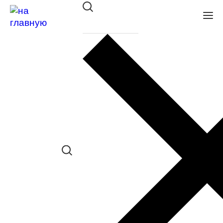
Очки с/з INVU IB22547A
в наличии (Больше 5 шт.) *наличие
товара в конкретном салоне
необходимо уточнять отдельно
Сравнить товар
Поделиться в соц. сетях:
Заказать примерку