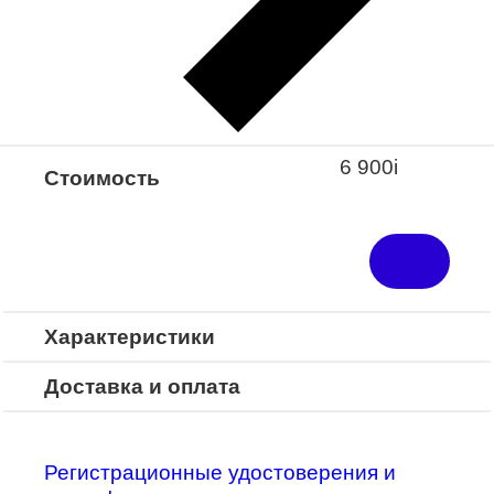
Закажите понравившуюся модель
в ближайший салон “Оптик-Экспресс”.
*Доступно для Республики
Башкортостан
6 900
i
Стоимость
Характеристики
Доставка и оплата
Регистрационные удостоверения и