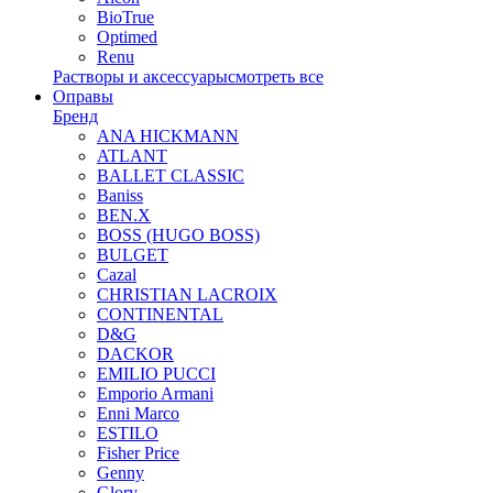
BioTrue
Optimed
Renu
Растворы и аксессуары
смотреть все
Оправы
Бренд
ANA HICKMANN
ATLANT
BALLET CLASSIC
Baniss
BEN.X
BOSS (HUGO BOSS)
BULGET
Cazal
CHRISTIAN LACROIX
CONTINENTAL
D&G
DACKOR
EMILIO PUCCI
Emporio Armani
Enni Marco
ESTILO
Fisher Price
Genny
Glory