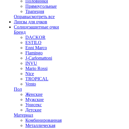
Половинки
Прямоугольные
Трапеция
Оправы
смотреть все
Линзы для очков
Солнцезащитные очки
Бренд
DACKOR
ESTILO
Enni Marco
Flamingo
J-Carlomattoni
INVU
Mario Rossi
Nice
TROPICAL
Vento
Пол
Женские
Мужские
Унисекс
Детские
Материал
Комбинированная
Металлическая