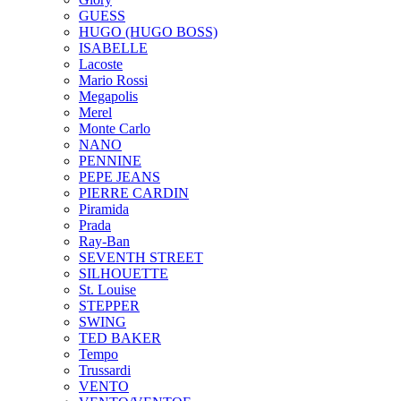
GUESS
HUGO (HUGO BOSS)
ISABELLE
Lacoste
Mario Rossi
Megapolis
Merel
Monte Carlo
NANO
PENNINE
PEPE JEANS
PIERRE CARDIN
Piramida
Prada
Ray-Ban
SEVENTH STREET
SILHOUETTE
St. Louise
STEPPER
SWING
TED BAKER
Tempo
Trussardi
VENTO