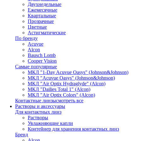
Двухнедельные
Ежемесячные
Квартальные
Прозрачные
Цветные
Астигматические
По бренду
Acuvue
Alcon
Bausch Lomb
Cooper Vision
Самые популярные
МКЛ "1-Day Acuvue Oasys" (Johnson&Johnson)
МКЛ "Acuvue Oasys" (Johnson&Johnson)
МКЛ "Air Optix Hydraglyde" (Alcon)
МКЛ "Dailies Total 1" (Alcon)
МКЛ "Air Optix Colors" (Alcon)
Контактные линзы
смотреть все
Растворы и аксессуары
Для контактных линз
Растворы
Увлажняющие капли
Контейнер для хранения контактных линз
Бренд
Alcon