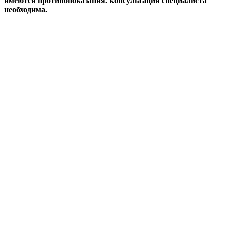
имеются противопоказания. консультация специалиста
необходима.