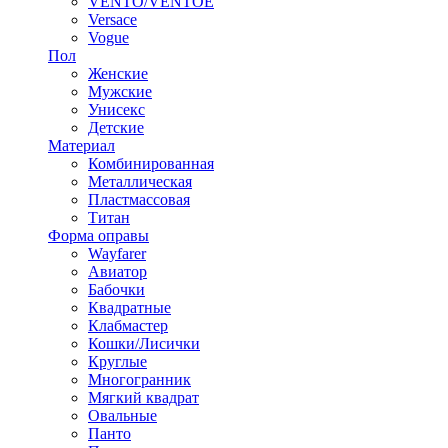
VENTO/VENTOE
Versace
Vogue
Пол
Женские
Мужские
Унисекс
Детские
Материал
Комбинированная
Металлическая
Пластмассовая
Титан
Форма оправы
Wayfarer
Авиатор
Бабочки
Квадратные
Клабмастер
Кошки/Лисички
Круглые
Многогранник
Мягкий квадрат
Овальные
Панто