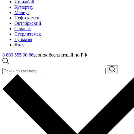
Ишимбай
Кумертау
Мелеуз
Нефтекамск
Октябрьский
Салават
Стерлитамак
Туймазы
Янаул
8 800 555 00 66
звонок бесплатный по РФ