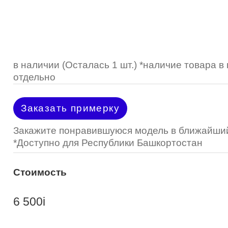
Optimed
Пластмассовая
Пластмассовая
(Johnson&Johnson)
Renu
Титан
 стопперы
Футляры для очков
МКЛ "Air Optix Hydraglyde"
(Alcon)
МКЛ "Dailies Total 1" (Alcon)
в наличии (Осталась 1 шт.) *наличие товара 
отдельно
МКЛ "Air Optix Colors" (Alcon)
Заказать примерку
Закажите понравившуюся модель в ближайший
*Доступно для Республики Башкортостан
Стоимость
6 500
i