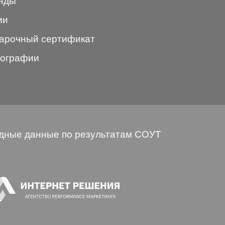
нды
ии
арочный сертификат
ографии
дные данные по результатам СОУТ