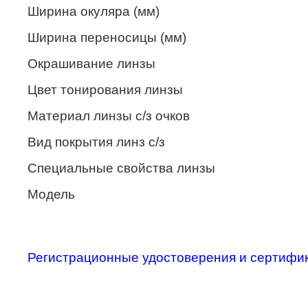
Merel
Ширина окуляра (мм)
Monte Carlo
Ширина переносицы (мм)
NANO
Окрашивание линзы
PENNINE
Цвет тонирования линзы
PEPE JEANS
Материал линзы с/з очков
Вид покрытия линз с/з
PIERRE CARDIN
Специальные свойства линзы
Piramida
Модель
Prada
Ray-Ban
SEVENTH STREET
Регистрационные удостоверения и сертифи
SILHOUETTE
St. Louise