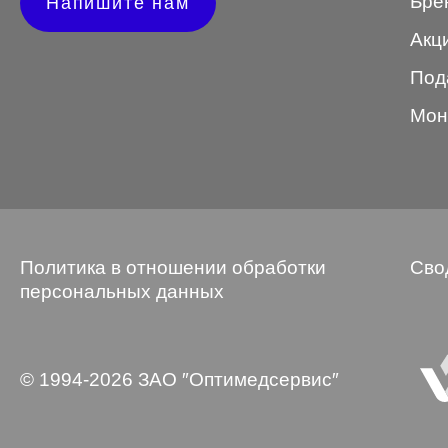
Бре
Напишите нам
Wayfarer
Акц
Авиатор
Под
Бабочки
Мон
Квадратные
Клабмастер
Кошки/Лисички
Политика в отношении обработки
Сво
Круглые
персональных данных
Многогранник
Мягкий квадрат
© 1994-2026 ЗАО ″Оптимедсервис″
Овальные
Панто