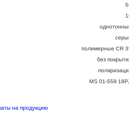
5
1
однотонны
серы
полимерные CR 3
без покрыти
поляризаци
MS 01-559 18P
каты на продукцию