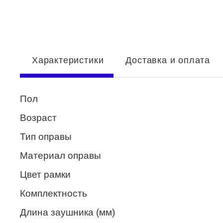
Enni Marco
ESTILO
Fisher Price
Характеристики
Доставка и оплата
Genny
Glory
Пол
GUESS
Возраст
HUGO (HUGO BOSS)
Тип оправы
ISABELLE
Материал оправы
Lacoste
Цвет рамки
Mario Rossi
Комплектность
Megapolis
Длина заушника (мм)