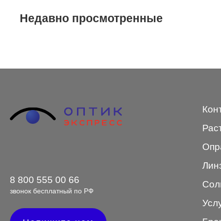
STEPPER
Недавно просмотренные
SWING
TED BAKER
Tempo
Trussardi
Кон
VENTO
Рас
VENTO/VENTOE
Опр
Versace
Лин
Vogue
8 800 555 00 66
Сол
звонок бесплатный по РФ
Усл
Форма оправы