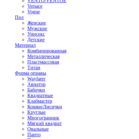
VENTO/VENTOE
Versace
Vogue
Пол
Женские
Мужские
Унисекс
Детские
Материал
Комбинированная
Металлическая
Пластмассовая
Титан
Форма оправы
Wayfarer
Авиатор
Бабочки
Квадратные
Клабмастер
Кошки/Лисички
Круглые
Многогранник
Мягкий квадрат
Овальные
Панто