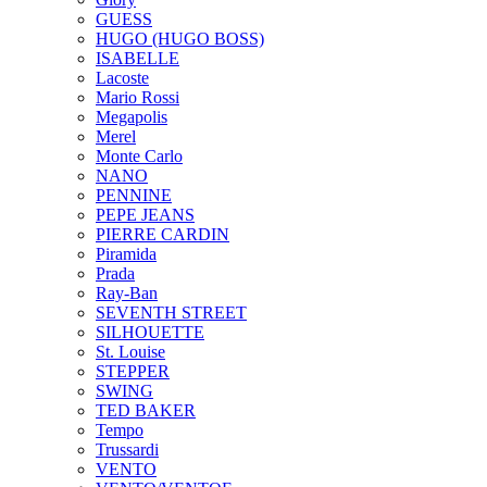
GUESS
HUGO (HUGO BOSS)
ISABELLE
Lacoste
Mario Rossi
Megapolis
Merel
Monte Carlo
NANO
PENNINE
PEPE JEANS
PIERRE CARDIN
Piramida
Prada
Ray-Ban
SEVENTH STREET
SILHOUETTE
St. Louise
STEPPER
SWING
TED BAKER
Tempo
Trussardi
VENTO