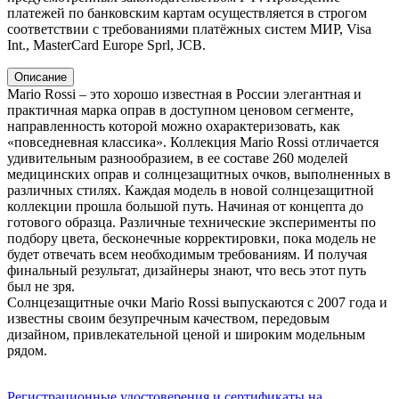
платежей по банковским картам осуществляется в строгом
соответствии с требованиями платёжных систем МИР, Visa
Int., MasterCard Europe Sprl, JCB.
Описание
Mario Rossi – это хорошо известная в России элегантная и
практичная марка оправ в доступном ценовом сегменте,
направленность которой можно охарактеризовать, как
«повседневная классика». Коллекция Mario Rossi отличается
удивительным разнообразием, в ее составе 260 моделей
медицинских оправ и солнцезащитных очков, выполненных в
различных стилях. Каждая модель в новой солнцезащитной
коллекции прошла большой путь. Начиная от концепта до
готового образца. Различные технические эксперименты по
подбору цвета, бесконечные корректировки, пока модель не
будет отвечать всем необходимым требованиям. И получая
финальный результат, дизайнеры знают, что весь этот путь
был не зря.
Солнцезащитные очки Mario Rossi выпускаются с 2007 года и
известны своим безупречным качеством, передовым
дизайном, привлекательной ценой и широким модельным
рядом.
Регистрационные удостоверения и сертификаты на