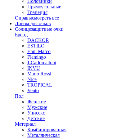
Половинки
Прямоугольные
Трапеция
Оправы
смотреть все
Линзы для очков
Солнцезащитные очки
Бренд
DACKOR
ESTILO
Enni Marco
Flamingo
J-Carlomattoni
INVU
Mario Rossi
Nice
TROPICAL
Vento
Пол
Женские
Мужские
Унисекс
Детские
Материал
Комбинированная
Металлическая