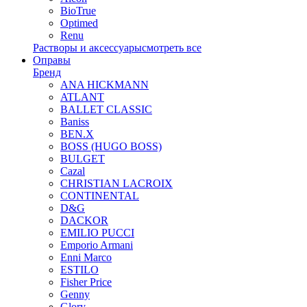
BioTrue
Optimed
Renu
Растворы и аксессуары
смотреть все
Оправы
Бренд
ANA HICKMANN
ATLANT
BALLET CLASSIC
Baniss
BEN.X
BOSS (HUGO BOSS)
BULGET
Cazal
CHRISTIAN LACROIX
CONTINENTAL
D&G
DACKOR
EMILIO PUCCI
Emporio Armani
Enni Marco
ESTILO
Fisher Price
Genny
Glory