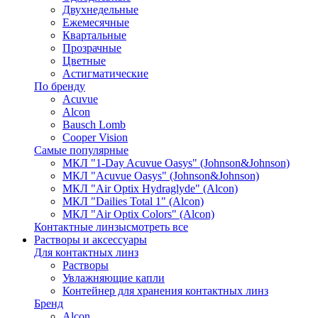
Двухнедельные
Ежемесячные
Квартальные
Прозрачные
Цветные
Астигматические
По бренду
Acuvue
Alcon
Bausch Lomb
Cooper Vision
Самые популярные
МКЛ "1-Day Acuvue Oasys" (Johnson&Johnson)
МКЛ "Acuvue Oasys" (Johnson&Johnson)
МКЛ "Air Optix Hydraglyde" (Alcon)
МКЛ "Dailies Total 1" (Alcon)
МКЛ "Air Optix Colors" (Alcon)
Контактные линзы
смотреть все
Растворы и аксессуары
Для контактных линз
Растворы
Увлажняющие капли
Контейнер для хранения контактных линз
Бренд
Alcon