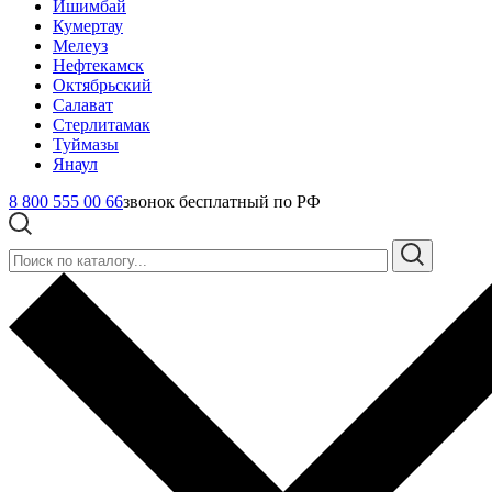
Ишимбай
Кумертау
Мелеуз
Нефтекамск
Октябрьский
Салават
Стерлитамак
Туймазы
Янаул
8 800 555 00 66
звонок бесплатный по РФ