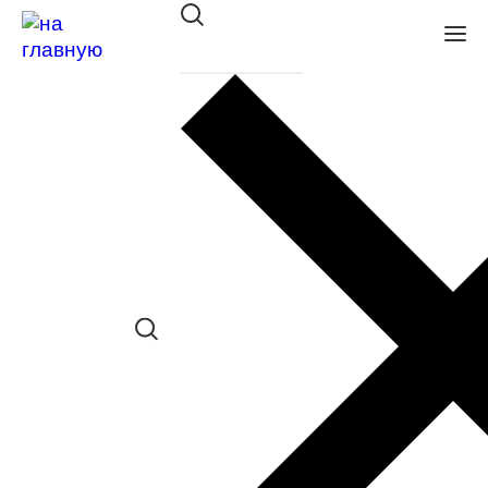
Очки с/з Mario Rossi MS 02-228
01Z
в наличии (Больше 5 шт.) *наличие
товара в конкретном салоне
необходимо уточнять отдельно
Сравнить товар
Поделиться в соц. сетях: