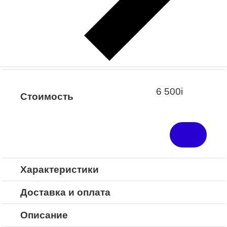
Заказать примерку
Закажите понравившуюся модель
в ближайший салон “Оптик-Экспресс”.
*Доступно для Республики
Башкортостан
6 500
i
Стоимость
Характеристики
Доставка и оплата
Описание