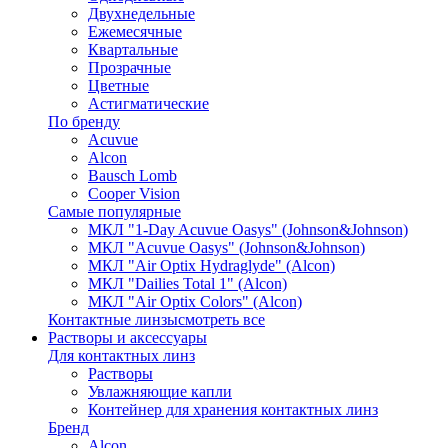
Двухнедельные
Ежемесячные
Квартальные
Прозрачные
Цветные
Астигматические
По бренду
Acuvue
Alcon
Bausch Lomb
Cooper Vision
Самые популярные
МКЛ "1-Day Acuvue Oasys" (Johnson&Johnson)
МКЛ "Acuvue Oasys" (Johnson&Johnson)
МКЛ "Air Optix Hydraglyde" (Alcon)
МКЛ "Dailies Total 1" (Alcon)
МКЛ "Air Optix Colors" (Alcon)
Контактные линзы
смотреть все
Растворы и аксессуары
Для контактных линз
Растворы
Увлажняющие капли
Контейнер для хранения контактных линз
Бренд
Alcon