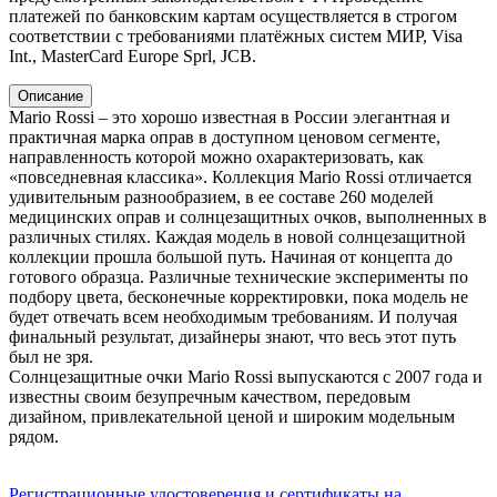
платежей по банковским картам осуществляется в строгом
соответствии с требованиями платёжных систем МИР, Visa
Int., MasterCard Europe Sprl, JCB.
Описание
Mario Rossi – это хорошо известная в России элегантная и
практичная марка оправ в доступном ценовом сегменте,
направленность которой можно охарактеризовать, как
«повседневная классика». Коллекция Mario Rossi отличается
удивительным разнообразием, в ее составе 260 моделей
медицинских оправ и солнцезащитных очков, выполненных в
различных стилях. Каждая модель в новой солнцезащитной
коллекции прошла большой путь. Начиная от концепта до
готового образца. Различные технические эксперименты по
подбору цвета, бесконечные корректировки, пока модель не
будет отвечать всем необходимым требованиям. И получая
финальный результат, дизайнеры знают, что весь этот путь
был не зря.
Солнцезащитные очки Mario Rossi выпускаются с 2007 года и
известны своим безупречным качеством, передовым
дизайном, привлекательной ценой и широким модельным
рядом.
Регистрационные удостоверения и сертификаты на