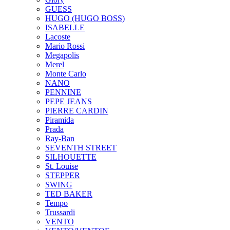
GUESS
HUGO (HUGO BOSS)
ISABELLE
Lacoste
Mario Rossi
Megapolis
Merel
Monte Carlo
NANO
PENNINE
PEPE JEANS
PIERRE CARDIN
Piramida
Prada
Ray-Ban
SEVENTH STREET
SILHOUETTE
St. Louise
STEPPER
SWING
TED BAKER
Tempo
Trussardi
VENTO