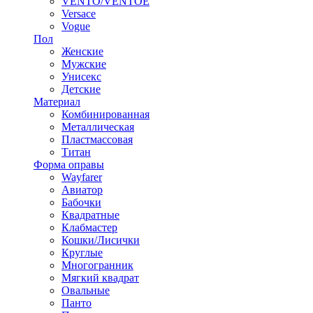
VENTO/VENTOE
Versace
Vogue
Пол
Женские
Мужские
Унисекс
Детские
Материал
Комбинированная
Металлическая
Пластмассовая
Титан
Форма оправы
Wayfarer
Авиатор
Бабочки
Квадратные
Клабмастер
Кошки/Лисички
Круглые
Многогранник
Мягкий квадрат
Овальные
Панто