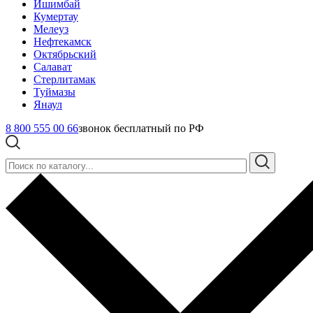
Ишимбай
Кумертау
Мелеуз
Нефтекамск
Октябрьский
Салават
Стерлитамак
Туймазы
Янаул
8 800 555 00 66
звонок бесплатный по РФ