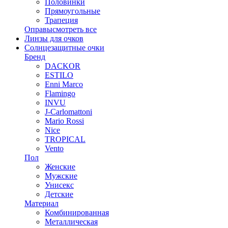
Половинки
Прямоугольные
Трапеция
Оправы
смотреть все
Линзы для очков
Солнцезащитные очки
Бренд
DACKOR
ESTILO
Enni Marco
Flamingo
INVU
J-Carlomattoni
Mario Rossi
Nice
TROPICAL
Vento
Пол
Женские
Мужские
Унисекс
Детские
Материал
Комбинированная
Металлическая