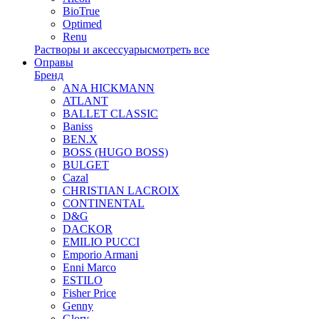
BioTrue
Optimed
Renu
Растворы и аксессуары
смотреть все
Оправы
Бренд
ANA HICKMANN
ATLANT
BALLET CLASSIC
Baniss
BEN.X
BOSS (HUGO BOSS)
BULGET
Cazal
CHRISTIAN LACROIX
CONTINENTAL
D&G
DACKOR
EMILIO PUCCI
Emporio Armani
Enni Marco
ESTILO
Fisher Price
Genny
Glory