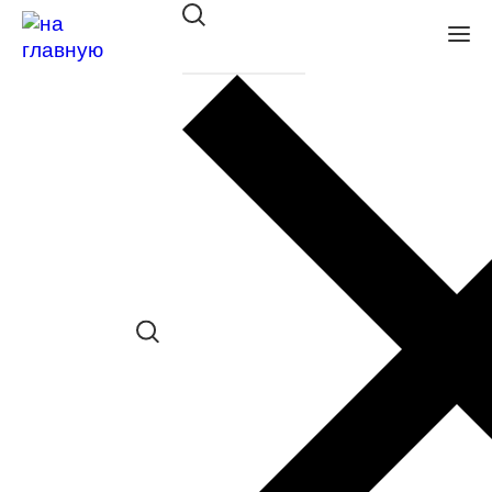
Очки с/з Nice 6005 C1
в наличии (Осталась 1 шт.) *наличие
товара в конкретном салоне
необходимо уточнять отдельно
Сравнить товар
Поделиться в соц. сетях:
Заказать примерку