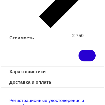
Закажите понравившуюся модель
в ближайший салон “Оптик-Экспресс”.
*Доступно для Республики
Башкортостан
2 750
i
Стоимость
Характеристики
Доставка и оплата
Регистрационные удостоверения и