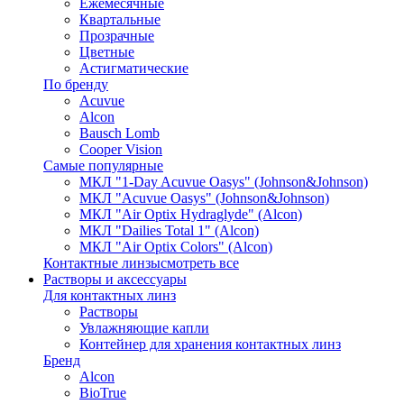
Ежемесячные
Квартальные
Прозрачные
Цветные
Астигматические
По бренду
Acuvue
Alcon
Bausch Lomb
Cooper Vision
Самые популярные
МКЛ "1-Day Acuvue Oasys" (Johnson&Johnson)
МКЛ "Acuvue Oasys" (Johnson&Johnson)
МКЛ "Air Optix Hydraglyde" (Alcon)
МКЛ "Dailies Total 1" (Alcon)
МКЛ "Air Optix Colors" (Alcon)
Контактные линзы
смотреть все
Растворы и аксессуары
Для контактных линз
Растворы
Увлажняющие капли
Контейнер для хранения контактных линз
Бренд
Alcon
BioTrue