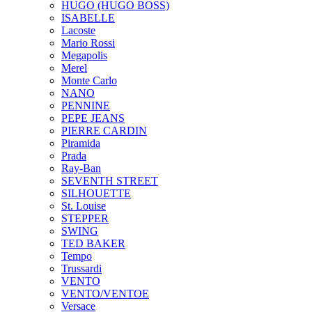
HUGO (HUGO BOSS)
ISABELLE
Lacoste
Mario Rossi
Megapolis
Merel
Monte Carlo
NANO
PENNINE
PEPE JEANS
PIERRE CARDIN
Piramida
Prada
Ray-Ban
SEVENTH STREET
SILHOUETTE
St. Louise
STEPPER
SWING
TED BAKER
Tempo
Trussardi
VENTO
VENTO/VENTOE
Versace