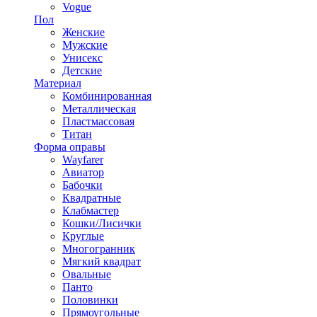
Vogue
Пол
Женские
Мужские
Унисекс
Детские
Материал
Комбинированная
Металлическая
Пластмассовая
Титан
Форма оправы
Wayfarer
Авиатор
Бабочки
Квадратные
Клабмастер
Кошки/Лисички
Круглые
Многогранник
Мягкий квадрат
Овальные
Панто
Половинки
Прямоугольные