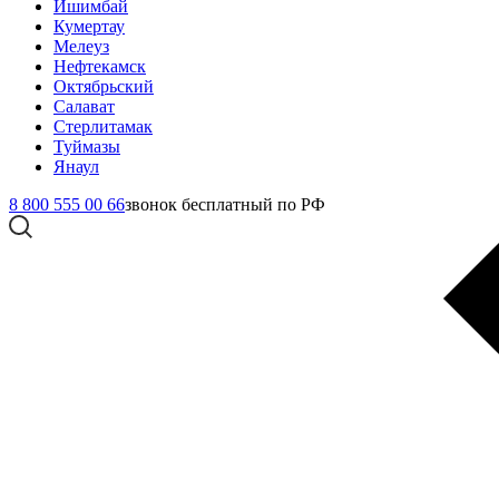
Ишимбай
Кумертау
Мелеуз
Нефтекамск
Октябрьский
Салават
Стерлитамак
Туймазы
Янаул
8 800 555 00 66
звонок бесплатный по РФ