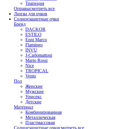
Трапеция
Оправы
смотреть все
Линзы для очков
Солнцезащитные очки
Бренд
DACKOR
ESTILO
Enni Marco
Flamingo
INVU
J-Carlomattoni
Mario Rossi
Nice
TROPICAL
Vento
Пол
Женские
Мужские
Унисекс
Детские
Материал
Комбинированная
Металлическая
Пластмассовая
Солнцезащитные очки
смотреть все