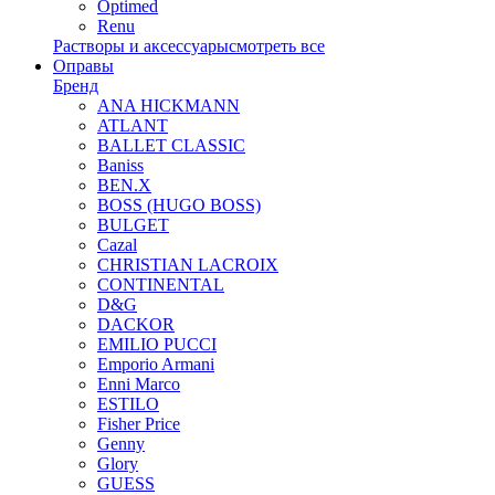
Optimed
Renu
Растворы и аксессуары
смотреть все
Оправы
Бренд
ANA HICKMANN
ATLANT
BALLET CLASSIC
Baniss
BEN.X
BOSS (HUGO BOSS)
BULGET
Cazal
CHRISTIAN LACROIX
CONTINENTAL
D&G
DACKOR
EMILIO PUCCI
Emporio Armani
Enni Marco
ESTILO
Fisher Price
Genny
Glory
GUESS