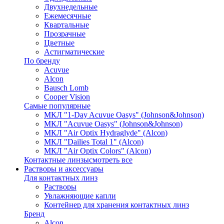
Двухнедельные
Ежемесячные
Квартальные
Прозрачные
Цветные
Астигматические
По бренду
Acuvue
Alcon
Bausch Lomb
Cooper Vision
Самые популярные
МКЛ "1-Day Acuvue Oasys" (Johnson&Johnson)
МКЛ "Acuvue Oasys" (Johnson&Johnson)
МКЛ "Air Optix Hydraglyde" (Alcon)
МКЛ "Dailies Total 1" (Alcon)
МКЛ "Air Optix Colors" (Alcon)
Контактные линзы
смотреть все
Растворы и аксессуары
Для контактных линз
Растворы
Увлажняющие капли
Контейнер для хранения контактных линз
Бренд
Alcon