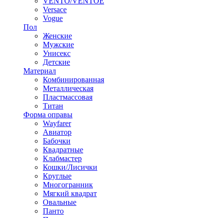
VENTO/VENTOE
Versace
Vogue
Пол
Женские
Мужские
Унисекс
Детские
Материал
Комбинированная
Металлическая
Пластмассовая
Титан
Форма оправы
Wayfarer
Авиатор
Бабочки
Квадратные
Клабмастер
Кошки/Лисички
Круглые
Многогранник
Мягкий квадрат
Овальные
Панто