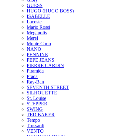
GUESS
HUGO (HUGO BOSS)
ISABELLE
Lacoste
Mario Rossi
Megapolis
Merel
Monte Carlo
NANO
PENNINE
PEPE JEANS
PIERRE CARDIN
Piramida
Prada
Ray-Ban
SEVENTH STREET
SILHOUETTE
St. Louise
STEPPER
SWING
TED BAKER
Tempo
Trussardi
VENTO