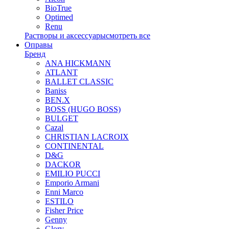
BioTrue
Optimed
Renu
Растворы и аксессуары
смотреть все
Оправы
Бренд
ANA HICKMANN
ATLANT
BALLET CLASSIC
Baniss
BEN.X
BOSS (HUGO BOSS)
BULGET
Cazal
CHRISTIAN LACROIX
CONTINENTAL
D&G
DACKOR
EMILIO PUCCI
Emporio Armani
Enni Marco
ESTILO
Fisher Price
Genny
Glory