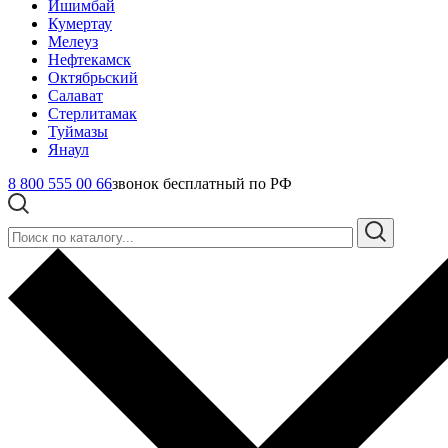
Ишимбай
Кумертау
Мелеуз
Нефтекамск
Октябрьский
Салават
Стерлитамак
Туймазы
Янаул
8 800 555 00 66
звонок бесплатный по РФ