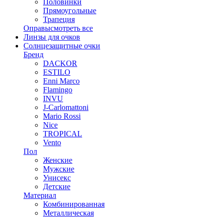
Половинки
Прямоугольные
Трапеция
Оправы
смотреть все
Линзы для очков
Солнцезащитные очки
Бренд
DACKOR
ESTILO
Enni Marco
Flamingo
INVU
J-Carlomattoni
Mario Rossi
Nice
TROPICAL
Vento
Пол
Женские
Мужские
Унисекс
Детские
Материал
Комбинированная
Металлическая