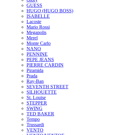
GUESS
HUGO (HUGO BOSS)
ISABELLE
Lacoste
Mario Rossi
Megapolis
Merel
Monte Carlo
NANO
PENNINE
PEPE JEANS
PIERRE CARDIN
Piramida
Prada
Ray-Ban
SEVENTH STREET
SILHOUETTE
St. Louise
STEPPER
SWING
TED BAKER
Tempo
Trussardi
VENTO