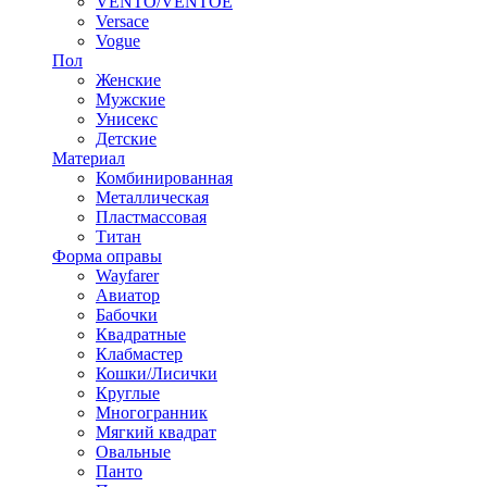
VENTO/VENTOE
Versace
Vogue
Пол
Женские
Мужские
Унисекс
Детские
Материал
Комбинированная
Металлическая
Пластмассовая
Титан
Форма оправы
Wayfarer
Авиатор
Бабочки
Квадратные
Клабмастер
Кошки/Лисички
Круглые
Многогранник
Мягкий квадрат
Овальные
Панто