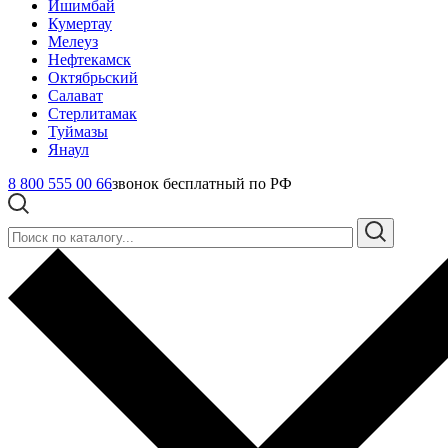
Ишимбай
Кумертау
Мелеуз
Нефтекамск
Октябрьский
Салават
Стерлитамак
Туймазы
Янаул
8 800 555 00 66
звонок бесплатный по РФ