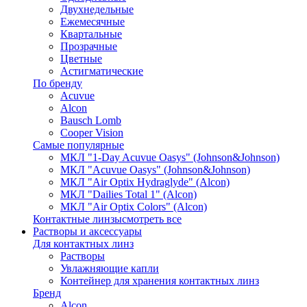
Двухнедельные
Ежемесячные
Квартальные
Прозрачные
Цветные
Астигматические
По бренду
Acuvue
Alcon
Bausch Lomb
Cooper Vision
Самые популярные
МКЛ "1-Day Acuvue Oasys" (Johnson&Johnson)
МКЛ "Acuvue Oasys" (Johnson&Johnson)
МКЛ "Air Optix Hydraglyde" (Alcon)
МКЛ "Dailies Total 1" (Alcon)
МКЛ "Air Optix Colors" (Alcon)
Контактные линзы
смотреть все
Растворы и аксессуары
Для контактных линз
Растворы
Увлажняющие капли
Контейнер для хранения контактных линз
Бренд
Alcon