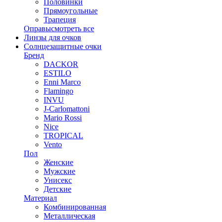
Половинки
Прямоугольные
Трапеция
Оправы
смотреть все
Линзы для очков
Солнцезащитные очки
Бренд
DACKOR
ESTILO
Enni Marco
Flamingo
INVU
J-Carlomattoni
Mario Rossi
Nice
TROPICAL
Vento
Пол
Женские
Мужские
Унисекс
Детские
Материал
Комбинированная
Металлическая