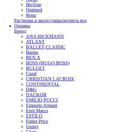
BioTrue
Optimed
Renu
Растворы и аксессуары
смотреть все
Оправы
Бренд
ANA HICKMANN
ATLANT
BALLET CLASSIC
Baniss
BEN.X
BOSS (HUGO BOSS)
BULGET
Cazal
CHRISTIAN LACROIX
CONTINENTAL
D&G
DACKOR
EMILIO PUCCI
Emporio Armani
Enni Marco
ESTILO
Fisher Price
Genny
Glory