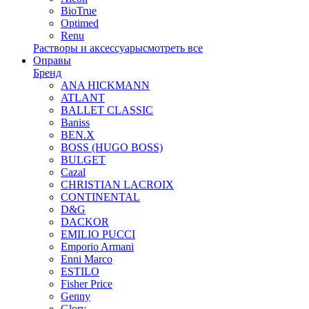
BioTrue
Optimed
Renu
Растворы и аксессуары
смотреть все
Оправы
Бренд
ANA HICKMANN
ATLANT
BALLET CLASSIC
Baniss
BEN.X
BOSS (HUGO BOSS)
BULGET
Cazal
CHRISTIAN LACROIX
CONTINENTAL
D&G
DACKOR
EMILIO PUCCI
Emporio Armani
Enni Marco
ESTILO
Fisher Price
Genny
Glory