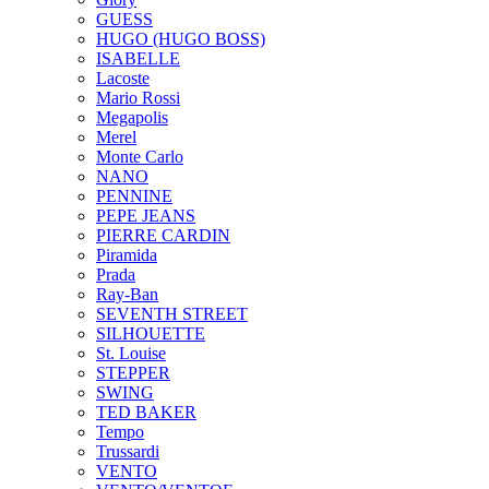
GUESS
HUGO (HUGO BOSS)
ISABELLE
Lacoste
Mario Rossi
Megapolis
Merel
Monte Carlo
NANO
PENNINE
PEPE JEANS
PIERRE CARDIN
Piramida
Prada
Ray-Ban
SEVENTH STREET
SILHOUETTE
St. Louise
STEPPER
SWING
TED BAKER
Tempo
Trussardi
VENTO