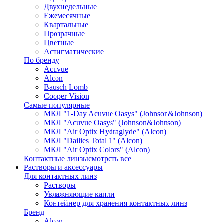
Двухнедельные
Ежемесячные
Квартальные
Прозрачные
Цветные
Астигматические
По бренду
Acuvue
Alcon
Bausch Lomb
Cooper Vision
Самые популярные
МКЛ "1-Day Acuvue Oasys" (Johnson&Johnson)
МКЛ "Acuvue Oasys" (Johnson&Johnson)
МКЛ "Air Optix Hydraglyde" (Alcon)
МКЛ "Dailies Total 1" (Alcon)
МКЛ "Air Optix Colors" (Alcon)
Контактные линзы
смотреть все
Растворы и аксессуары
Для контактных линз
Растворы
Увлажняющие капли
Контейнер для хранения контактных линз
Бренд
Alcon