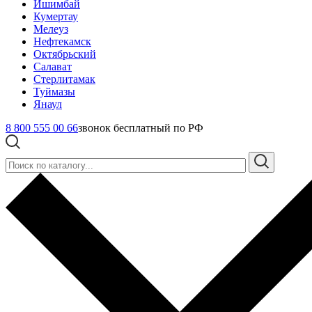
Ишимбай
Кумертау
Мелеуз
Нефтекамск
Октябрьский
Салават
Стерлитамак
Туймазы
Янаул
8 800 555 00 66
звонок бесплатный по РФ