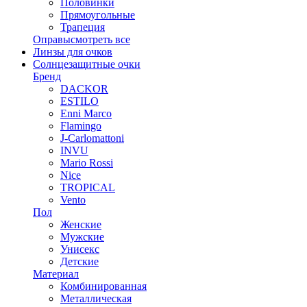
Половинки
Прямоугольные
Трапеция
Оправы
смотреть все
Линзы для очков
Солнцезащитные очки
Бренд
DACKOR
ESTILO
Enni Marco
Flamingo
J-Carlomattoni
INVU
Mario Rossi
Nice
TROPICAL
Vento
Пол
Женские
Мужские
Унисекс
Детские
Материал
Комбинированная
Металлическая