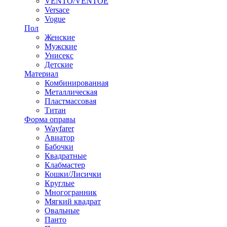
VENTO/VENTOE
Versace
Vogue
Пол
Женские
Мужские
Унисекс
Детские
Материал
Комбинированная
Металлическая
Пластмассовая
Титан
Форма оправы
Wayfarer
Авиатор
Бабочки
Квадратные
Клабмастер
Кошки/Лисички
Круглые
Многогранник
Мягкий квадрат
Овальные
Панто