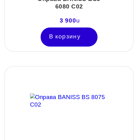
6080 C02
3 900
u
В корзину