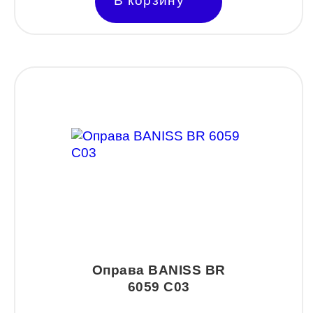
В корзину
ESTILO
Fisher Price
Genny
Glory
GUESS
HUGO (HUGO BOSS)
ISABELLE
Lacoste
Mario Rossi
Megapolis
Оправа BANISS BR
Merel
6059 C03
Monte Carlo