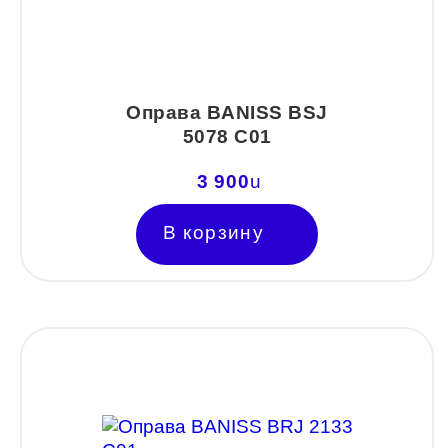
Прямоугольные
Трапеция
Оправа BANISS BSJ
5078 C01
3 900
u
В корзину