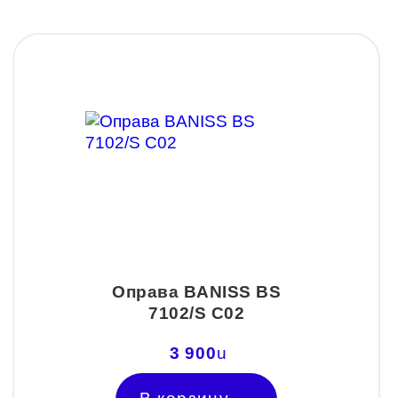
Оправа BANISS BS
7102/S C02
3 900
u