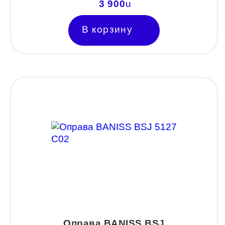
3 900
u
NANO
В корзину
PENNINE
PEPE JEANS
PIERRE CARDIN
Piramida
Prada
Ray-Ban
SEVENTH STREET
SILHOUETTE
St. Louise
STEPPER
Оправа BANISS BSJ