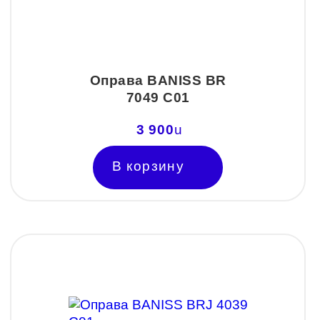
Оправа BANISS BR
7049 C01
3 900
u
В корзину