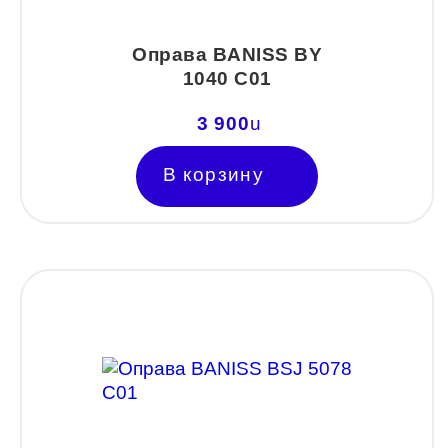
Авиатор
Оправа BANISS BY
Бабочки
1040 C01
Квадратные
3 900
u
Клабмастер
В корзину
Кошки/Лисички
Круглые
Многогранник
Мягкий квадрат
Овальные
Панто
Половинки