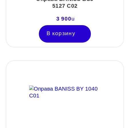
SWING
5127 C02
TED BAKER
3 900
u
Tempo
В корзину
Trussardi
VENTO
VENTO/VENTOE
Versace
Vogue
Форма оправы
Wayfarer