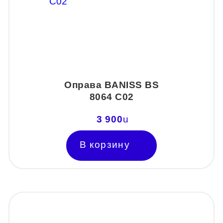
Оправа BANISS BS
8064 C02
3 900
u
В корзину