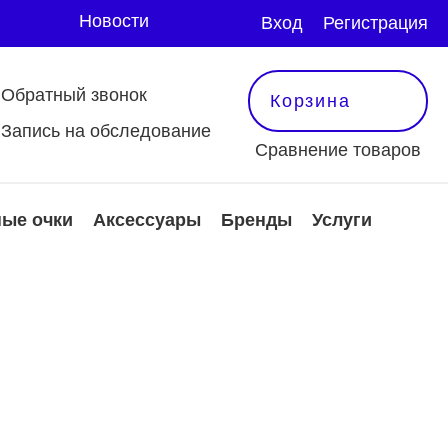
Новости
Вход
Регистрация
Обратный звонок
Корзина
Запись на обследование
Сравнение товаров
ые очки
Аксессуары
Бренды
Услуги
 и аксессуары
защитные очки
тактные линзы
Оправы
ксессуары
е
еть все
мотреть все
мотреть все