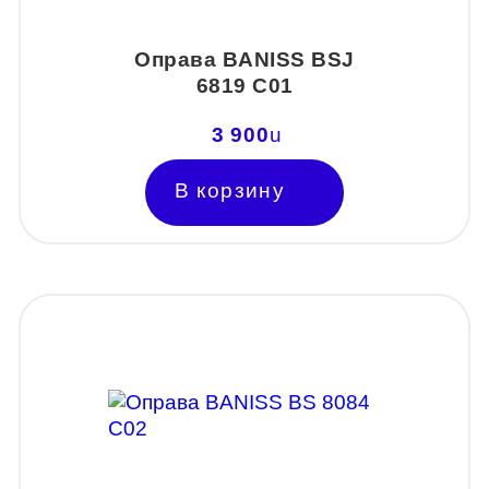
Оправа BANISS BSJ
6819 C01
3 900
u
В корзину