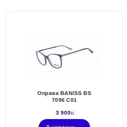
Аэрозоли для очков
Окклюдеры и
BEN.X
Прозрачные
J-Carlomattoni
BOSS (HUGO BOSS)
Цветные
INVU
BULGET
Астигматические
Mario Rossi
Cazal
Nice
CHRISTIAN LACROIX
TROPICAL
CONTINENTAL
Vento
D&G
DACKOR
Оправа BANISS BS
EMILIO PUCCI
7096 C01
Emporio Armani
3 900
u
Enni Marco