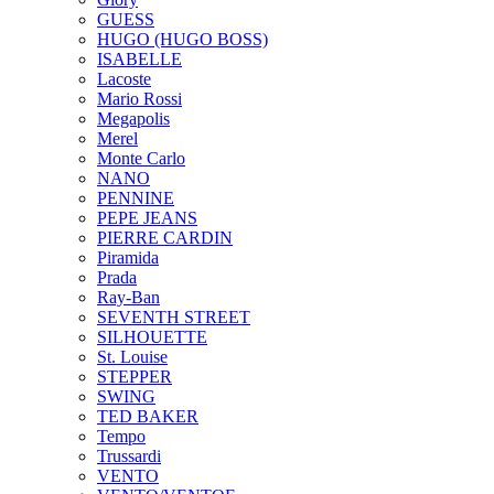
GUESS
HUGO (HUGO BOSS)
ISABELLE
Lacoste
Mario Rossi
Megapolis
Merel
Monte Carlo
NANO
PENNINE
PEPE JEANS
PIERRE CARDIN
Piramida
Prada
Ray-Ban
SEVENTH STREET
SILHOUETTE
St. Louise
STEPPER
SWING
TED BAKER
Tempo
Trussardi
VENTO