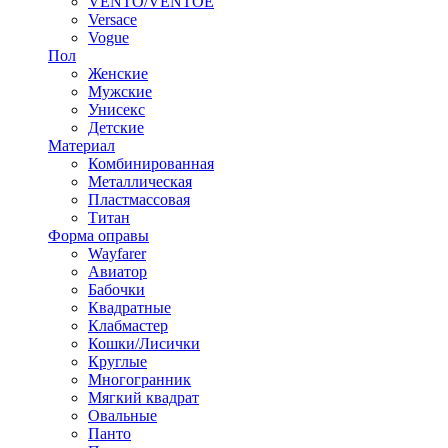
VENTO/VENTOE
Versace
Vogue
Пол
Женские
Мужские
Унисекс
Детские
Материал
Комбинированная
Металлическая
Пластмассовая
Титан
Форма оправы
Wayfarer
Авиатор
Бабочки
Квадратные
Клабмастер
Кошки/Лисички
Круглые
Многогранник
Мягкий квадрат
Овальные
Панто