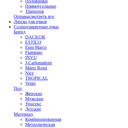
Половинки
Прямоугольные
Трапеция
Оправы
смотреть все
Линзы для очков
Солнцезащитные очки
Бренд
DACKOR
ESTILO
Enni Marco
Flamingo
INVU
J-Carlomattoni
Mario Rossi
Nice
TROPICAL
Vento
Пол
Женские
Мужские
Унисекс
Детские
Материал
Комбинированная
Металлическая