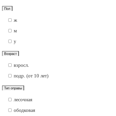
Пол
ж
м
у
Возраст
взросл.
подр. (от 10 лет)
Тип оправы
лесочная
ободковая