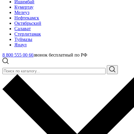
Ишимбай
Кумертау
Мелеуз
Нефтекамск
Октябрьский
Салават
Стерлитамак
Туймазы
Янаул
8 800 555 00 66
звонок бесплатный по РФ