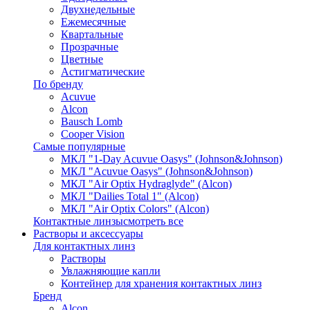
Двухнедельные
Ежемесячные
Квартальные
Прозрачные
Цветные
Астигматические
По бренду
Acuvue
Alcon
Bausch Lomb
Cooper Vision
Самые популярные
МКЛ "1-Day Acuvue Oasys" (Johnson&Johnson)
МКЛ "Acuvue Oasys" (Johnson&Johnson)
МКЛ "Air Optix Hydraglyde" (Alcon)
МКЛ "Dailies Total 1" (Alcon)
МКЛ "Air Optix Colors" (Alcon)
Контактные линзы
смотреть все
Растворы и аксессуары
Для контактных линз
Растворы
Увлажняющие капли
Контейнер для хранения контактных линз
Бренд
Alcon