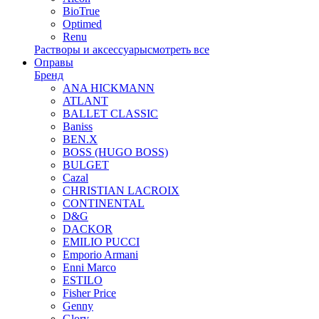
BioTrue
Optimed
Renu
Растворы и аксессуары
смотреть все
Оправы
Бренд
ANA HICKMANN
ATLANT
BALLET CLASSIC
Baniss
BEN.X
BOSS (HUGO BOSS)
BULGET
Cazal
CHRISTIAN LACROIX
CONTINENTAL
D&G
DACKOR
EMILIO PUCCI
Emporio Armani
Enni Marco
ESTILO
Fisher Price
Genny
Glory