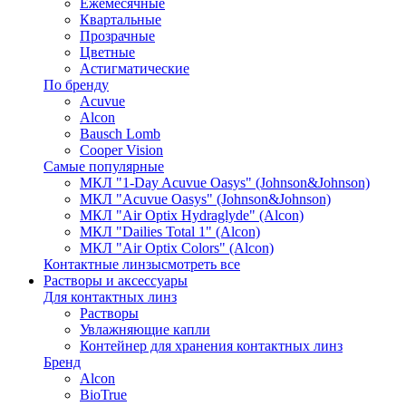
Ежемесячные
Квартальные
Прозрачные
Цветные
Астигматические
По бренду
Acuvue
Alcon
Bausch Lomb
Cooper Vision
Самые популярные
МКЛ "1-Day Acuvue Oasys" (Johnson&Johnson)
МКЛ "Acuvue Oasys" (Johnson&Johnson)
МКЛ "Air Optix Hydraglyde" (Alcon)
МКЛ "Dailies Total 1" (Alcon)
МКЛ "Air Optix Colors" (Alcon)
Контактные линзы
смотреть все
Растворы и аксессуары
Для контактных линз
Растворы
Увлажняющие капли
Контейнер для хранения контактных линз
Бренд
Alcon
BioTrue