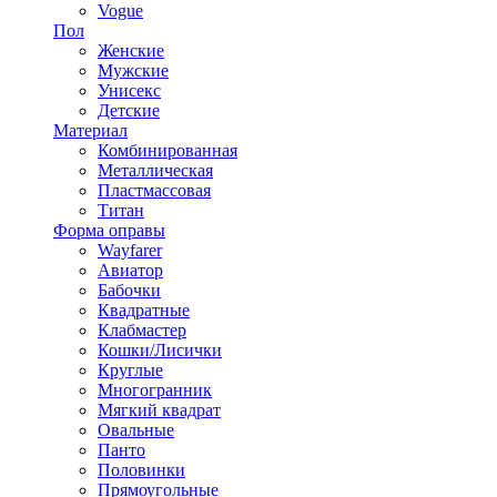
Vogue
Пол
Женские
Мужские
Унисекс
Детские
Материал
Комбинированная
Металлическая
Пластмассовая
Титан
Форма оправы
Wayfarer
Авиатор
Бабочки
Квадратные
Клабмастер
Кошки/Лисички
Круглые
Многогранник
Мягкий квадрат
Овальные
Панто
Половинки
Прямоугольные