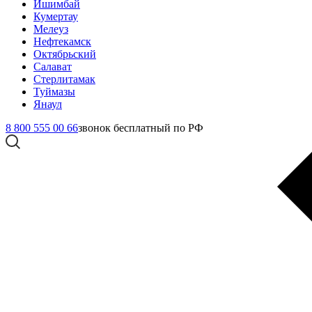
Ишимбай
Кумертау
Мелеуз
Нефтекамск
Октябрьский
Салават
Стерлитамак
Туймазы
Янаул
8 800 555 00 66
звонок бесплатный по РФ