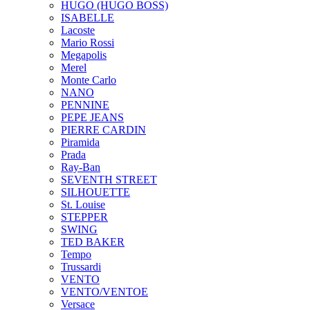
HUGO (HUGO BOSS)
ISABELLE
Lacoste
Mario Rossi
Megapolis
Merel
Monte Carlo
NANO
PENNINE
PEPE JEANS
PIERRE CARDIN
Piramida
Prada
Ray-Ban
SEVENTH STREET
SILHOUETTE
St. Louise
STEPPER
SWING
TED BAKER
Tempo
Trussardi
VENTO
VENTO/VENTOE
Versace