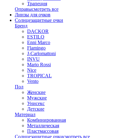
Трапеция
Оправы
смотреть все
Линзы для очков
Солнцезащитные очки
Бренд
DACKOR
ESTILO
Enni Marco
Flamingo
J-Carlomattoni
INVU
Mario Rossi
Nice
TROPICAL
Vento
Пол
Женские
Мужские
Унисекс
Детские
Материал
Комбинированная
Металлическая
Пластмассовая
Солнцезащитные очки
смотреть все