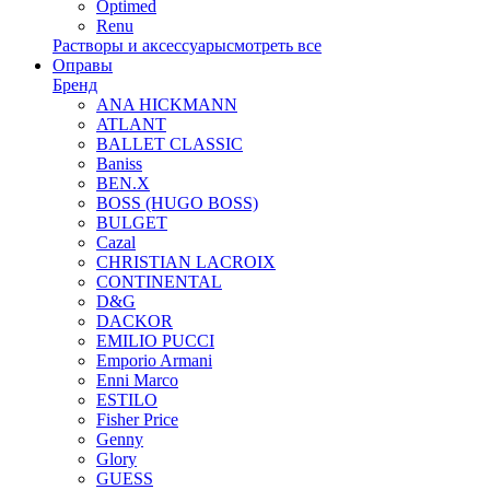
Optimed
Renu
Растворы и аксессуары
смотреть все
Оправы
Бренд
ANA HICKMANN
ATLANT
BALLET CLASSIC
Baniss
BEN.X
BOSS (HUGO BOSS)
BULGET
Cazal
CHRISTIAN LACROIX
CONTINENTAL
D&G
DACKOR
EMILIO PUCCI
Emporio Armani
Enni Marco
ESTILO
Fisher Price
Genny
Glory
GUESS