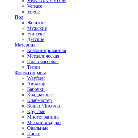
VENTO/VENTOE
Versace
Vogue
Пол
Женские
Мужские
Унисекс
Детские
Материал
Комбинированная
Металлическая
Пластмассовая
Титан
Форма оправы
Wayfarer
Авиатор
Бабочки
Квадратные
Клабмастер
Кошки/Лисички
Круглые
Многогранник
Мягкий квадрат
Овальные
Панто