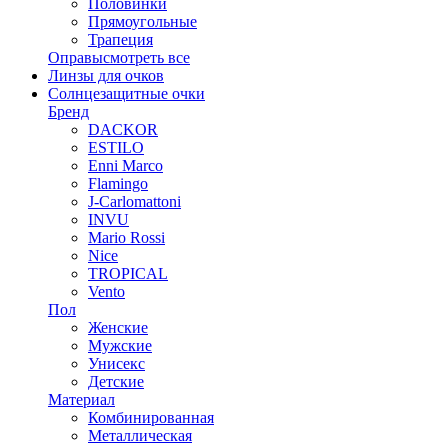
Половинки
Прямоугольные
Трапеция
Оправы
смотреть все
Линзы для очков
Солнцезащитные очки
Бренд
DACKOR
ESTILO
Enni Marco
Flamingo
J-Carlomattoni
INVU
Mario Rossi
Nice
TROPICAL
Vento
Пол
Женские
Мужские
Унисекс
Детские
Материал
Комбинированная
Металлическая