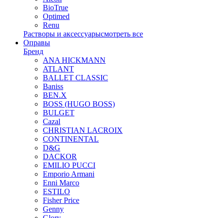
BioTrue
Optimed
Renu
Растворы и аксессуары
смотреть все
Оправы
Бренд
ANA HICKMANN
ATLANT
BALLET CLASSIC
Baniss
BEN.X
BOSS (HUGO BOSS)
BULGET
Cazal
CHRISTIAN LACROIX
CONTINENTAL
D&G
DACKOR
EMILIO PUCCI
Emporio Armani
Enni Marco
ESTILO
Fisher Price
Genny
Glory