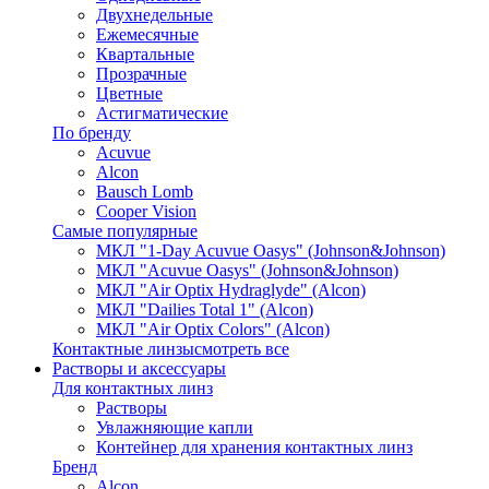
Двухнедельные
Ежемесячные
Квартальные
Прозрачные
Цветные
Астигматические
По бренду
Acuvue
Alcon
Bausch Lomb
Cooper Vision
Самые популярные
МКЛ "1-Day Acuvue Oasys" (Johnson&Johnson)
МКЛ "Acuvue Oasys" (Johnson&Johnson)
МКЛ "Air Optix Hydraglyde" (Alcon)
МКЛ "Dailies Total 1" (Alcon)
МКЛ "Air Optix Colors" (Alcon)
Контактные линзы
смотреть все
Растворы и аксессуары
Для контактных линз
Растворы
Увлажняющие капли
Контейнер для хранения контактных линз
Бренд
Alcon