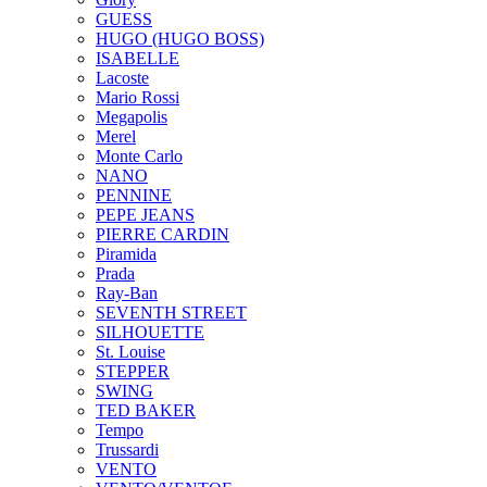
GUESS
HUGO (HUGO BOSS)
ISABELLE
Lacoste
Mario Rossi
Megapolis
Merel
Monte Carlo
NANO
PENNINE
PEPE JEANS
PIERRE CARDIN
Piramida
Prada
Ray-Ban
SEVENTH STREET
SILHOUETTE
St. Louise
STEPPER
SWING
TED BAKER
Tempo
Trussardi
VENTO