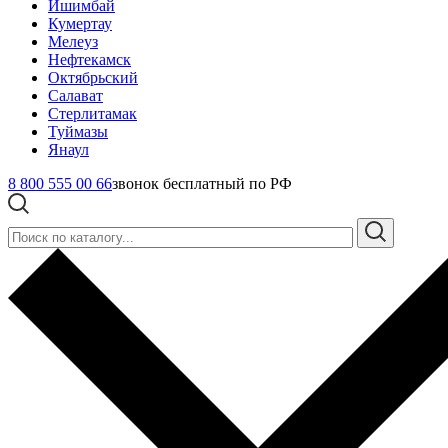
Ишимбай
Кумертау
Мелеуз
Нефтекамск
Октябрьский
Салават
Стерлитамак
Туймазы
Янаул
8 800 555 00 66
звонок бесплатный по РФ