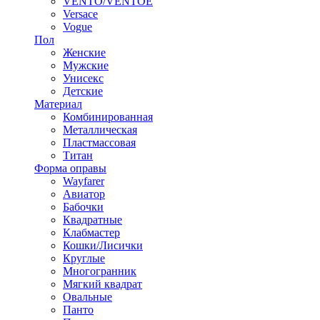
VENTO/VENTOE
Versace
Vogue
Пол
Женские
Мужские
Унисекс
Детские
Материал
Комбинированная
Металлическая
Пластмассовая
Титан
Форма оправы
Wayfarer
Авиатор
Бабочки
Квадратные
Клабмастер
Кошки/Лисички
Круглые
Многогранник
Мягкий квадрат
Овальные
Панто