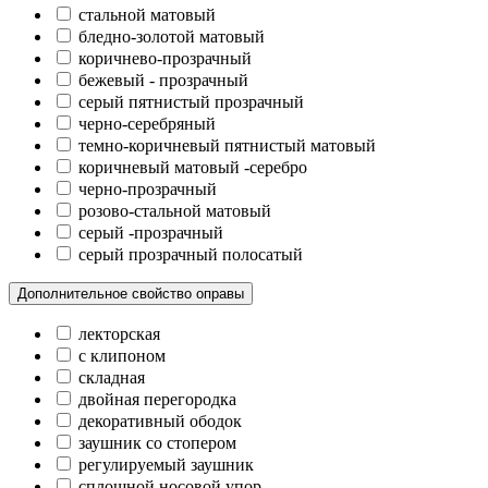
стальной матовый
бледно-золотой матовый
коричнево-прозрачный
бежевый - прозрачный
серый пятнистый прозрачный
черно-серебряный
темно-коричневый пятнистый матовый
коричневый матовый -серебро
черно-прозрачный
розово-стальной матовый
серый -прозрачный
серый прозрачный полосатый
Дополнительное свойство оправы
лекторская
с клипоном
складная
двойная перегородка
декоративный ободок
заушник со стопером
регулируемый заушник
сплошной носовой упор