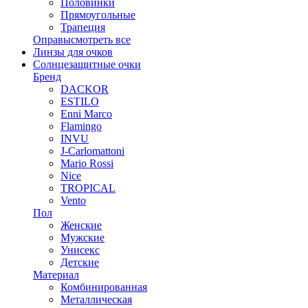
Половинки
Прямоугольные
Трапеция
Оправы
смотреть все
Линзы для очков
Солнцезащитные очки
Бренд
DACKOR
ESTILO
Enni Marco
Flamingo
INVU
J-Carlomattoni
Mario Rossi
Nice
TROPICAL
Vento
Пол
Женские
Мужские
Унисекс
Детские
Материал
Комбинированная
Металлическая