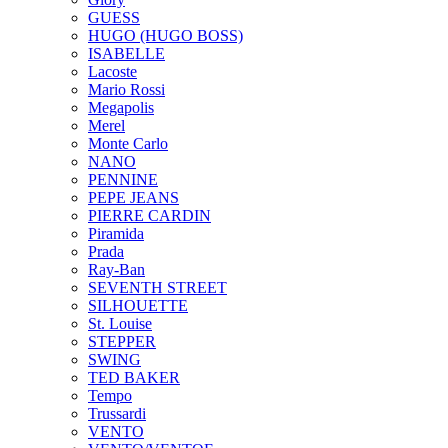
GUESS
HUGO (HUGO BOSS)
ISABELLE
Lacoste
Mario Rossi
Megapolis
Merel
Monte Carlo
NANO
PENNINE
PEPE JEANS
PIERRE CARDIN
Piramida
Prada
Ray-Ban
SEVENTH STREET
SILHOUETTE
St. Louise
STEPPER
SWING
TED BAKER
Tempo
Trussardi
VENTO