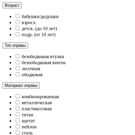
Возраст
бабушки/дедушки
взросл.
детск. (до 10 лет)
подр. (от 10 лет)
Тип оправы
безободковая втулки
безоободковая винты
лесочная
ободковая
Материал оправы
комбинированная
металлическая
пластмассовая
титан
ацетат
нейлон
сталь