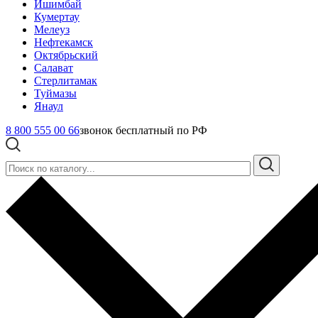
Ишимбай
Кумертау
Мелеуз
Нефтекамск
Октябрьский
Салават
Стерлитамак
Туймазы
Янаул
8 800 555 00 66
звонок бесплатный по РФ