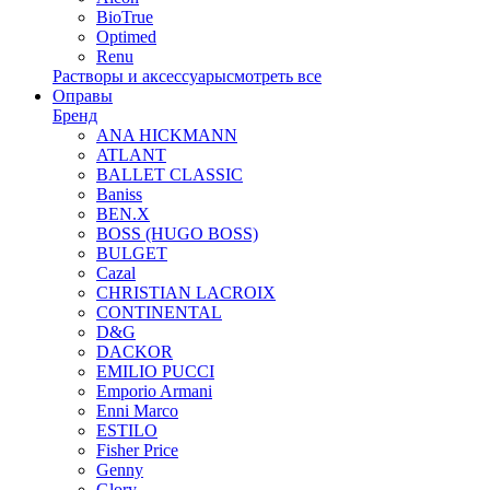
BioTrue
Optimed
Renu
Растворы и аксессуары
смотреть все
Оправы
Бренд
ANA HICKMANN
ATLANT
BALLET CLASSIC
Baniss
BEN.X
BOSS (HUGO BOSS)
BULGET
Cazal
CHRISTIAN LACROIX
CONTINENTAL
D&G
DACKOR
EMILIO PUCCI
Emporio Armani
Enni Marco
ESTILO
Fisher Price
Genny
Glory