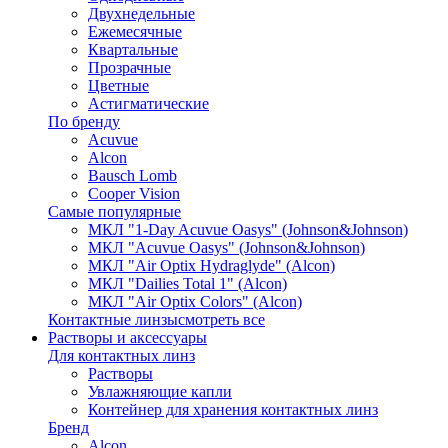
Двухнедельные
Ежемесячные
Квартальные
Прозрачные
Цветные
Астигматические
По бренду
Acuvue
Alcon
Bausch Lomb
Cooper Vision
Самые популярные
МКЛ "1-Day Acuvue Oasys" (Johnson&Johnson)
МКЛ "Acuvue Oasys" (Johnson&Johnson)
МКЛ "Air Optix Hydraglyde" (Alcon)
МКЛ "Dailies Total 1" (Alcon)
МКЛ "Air Optix Colors" (Alcon)
Контактные линзы
смотреть все
Растворы и аксессуары
Для контактных линз
Растворы
Увлажняющие капли
Контейнер для хранения контактных линз
Бренд
Alcon