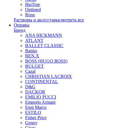
BioTrue
Optimed
Renu
Растворы и аксессуары
смотреть все
Оправы
Бренд
ANA HICKMANN
ATLANT
BALLET CLASSIC
Baniss
BEN.X
BOSS (HUGO BOSS)
BULGET
Cazal
CHRISTIAN LACROIX
CONTINENTAL
D&G
DACKOR
EMILIO PUCCI
Emporio Armani
Enni Marco
ESTILO
Fisher Price
Genny
Glory