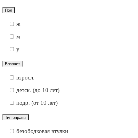
Пол
ж
м
у
Возраст
взросл.
детск. (до 10 лет)
подр. (от 10 лет)
Тип оправы
безободковая втулки