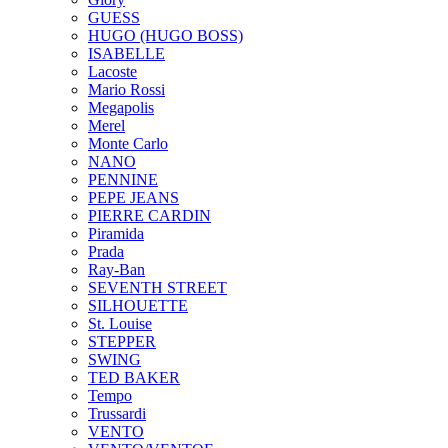
GUESS
HUGO (HUGO BOSS)
ISABELLE
Lacoste
Mario Rossi
Megapolis
Merel
Monte Carlo
NANO
PENNINE
PEPE JEANS
PIERRE CARDIN
Piramida
Prada
Ray-Ban
SEVENTH STREET
SILHOUETTE
St. Louise
STEPPER
SWING
TED BAKER
Tempo
Trussardi
VENTO