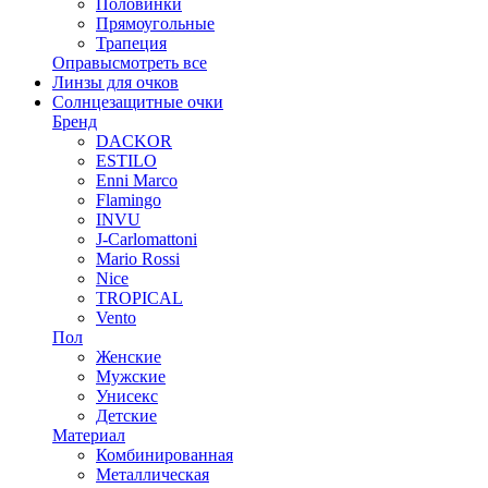
Половинки
Прямоугольные
Трапеция
Оправы
смотреть все
Линзы для очков
Солнцезащитные очки
Бренд
DACKOR
ESTILO
Enni Marco
Flamingo
INVU
J-Carlomattoni
Mario Rossi
Nice
TROPICAL
Vento
Пол
Женские
Мужские
Унисекс
Детские
Материал
Комбинированная
Металлическая