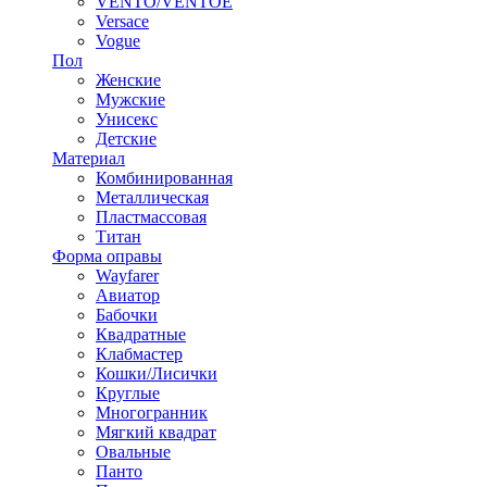
VENTO/VENTOE
Versace
Vogue
Пол
Женские
Мужские
Унисекс
Детские
Материал
Комбинированная
Металлическая
Пластмассовая
Титан
Форма оправы
Wayfarer
Авиатор
Бабочки
Квадратные
Клабмастер
Кошки/Лисички
Круглые
Многогранник
Мягкий квадрат
Овальные
Панто