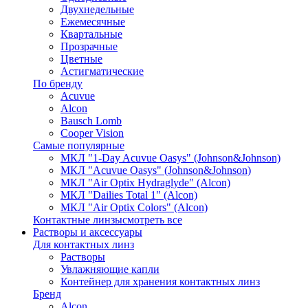
Двухнедельные
Ежемесячные
Квартальные
Прозрачные
Цветные
Астигматические
По бренду
Acuvue
Alcon
Bausch Lomb
Cooper Vision
Самые популярные
МКЛ "1-Day Acuvue Oasys" (Johnson&Johnson)
МКЛ "Acuvue Oasys" (Johnson&Johnson)
МКЛ "Air Optix Hydraglyde" (Alcon)
МКЛ "Dailies Total 1" (Alcon)
МКЛ "Air Optix Colors" (Alcon)
Контактные линзы
смотреть все
Растворы и аксессуары
Для контактных линз
Растворы
Увлажняющие капли
Контейнер для хранения контактных линз
Бренд
Alcon