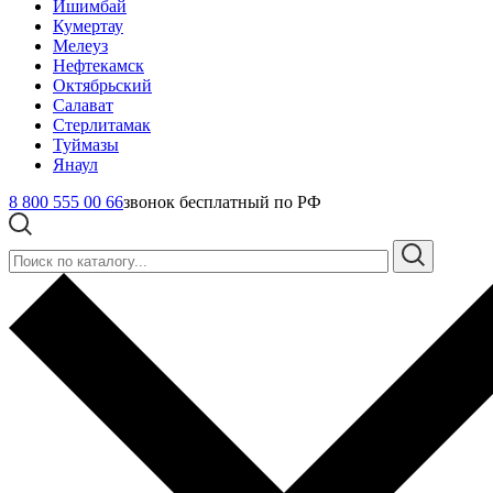
Ишимбай
Кумертау
Мелеуз
Нефтекамск
Октябрьский
Салават
Стерлитамак
Туймазы
Янаул
8 800 555 00 66
звонок бесплатный по РФ