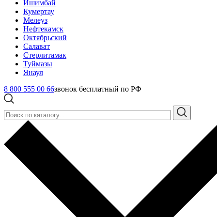
Ишимбай
Кумертау
Мелеуз
Нефтекамск
Октябрьский
Салават
Стерлитамак
Туймазы
Янаул
8 800 555 00 66
звонок бесплатный по РФ