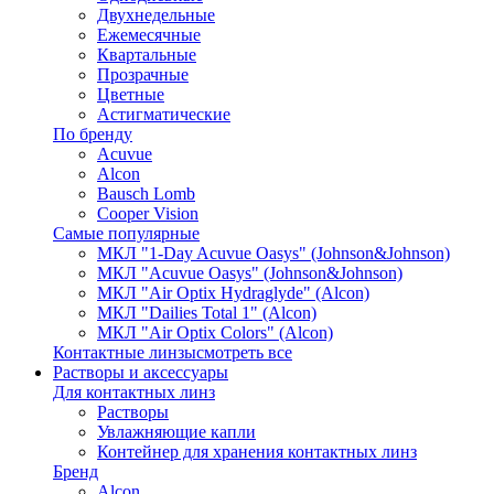
Двухнедельные
Ежемесячные
Квартальные
Прозрачные
Цветные
Астигматические
По бренду
Acuvue
Alcon
Bausch Lomb
Cooper Vision
Самые популярные
МКЛ "1-Day Acuvue Oasys" (Johnson&Johnson)
МКЛ "Acuvue Oasys" (Johnson&Johnson)
МКЛ "Air Optix Hydraglyde" (Alcon)
МКЛ "Dailies Total 1" (Alcon)
МКЛ "Air Optix Colors" (Alcon)
Контактные линзы
смотреть все
Растворы и аксессуары
Для контактных линз
Растворы
Увлажняющие капли
Контейнер для хранения контактных линз
Бренд
Alcon