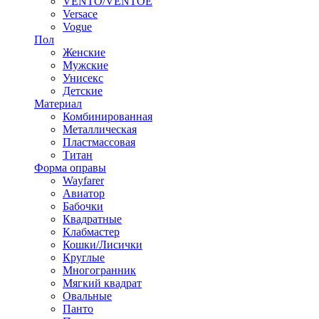
VENTO/VENTOE
Versace
Vogue
Пол
Женские
Мужские
Унисекс
Детские
Материал
Комбинированная
Металлическая
Пластмассовая
Титан
Форма оправы
Wayfarer
Авиатор
Бабочки
Квадратные
Клабмастер
Кошки/Лисички
Круглые
Многогранник
Мягкий квадрат
Овальные
Панто