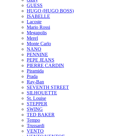
GUESS
HUGO (HUGO BOSS)
ISABELLE
Lacoste
Mario Rossi
Megapolis
Merel
Monte Carlo
NANO
PENNINE
PEPE JEANS
PIERRE CARDIN
Piramida
Prada
Ray-Ban
SEVENTH STREET
SILHOUETTE
St. Louise
STEPPER
SWING
TED BAKER
Tempo
Trussardi
VENTO