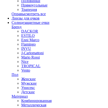
Половинки
Прямоугольные
Трапеция
Оправы
смотреть все
Линзы для очков
Солнцезащитные очки
Бренд
DACKOR
ESTILO
Enni Marco
Flamingo
INVU
J-Carlomattoni
Mario Rossi
Nice
TROPICAL
Vento
Пол
Женские
Мужские
Унисекс
Детские
Материал
Комбинированная
Металлическая