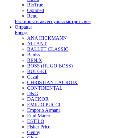
BioTrue
Optimed
Renu
Растворы и аксессуары
смотреть все
Оправы
Бренд
ANA HICKMANN
ATLANT
BALLET CLASSIC
Baniss
BEN.X
BOSS (HUGO BOSS)
BULGET
Cazal
CHRISTIAN LACROIX
CONTINENTAL
D&G
DACKOR
EMILIO PUCCI
Emporio Armani
Enni Marco
ESTILO
Fisher Price
Genny
Glory