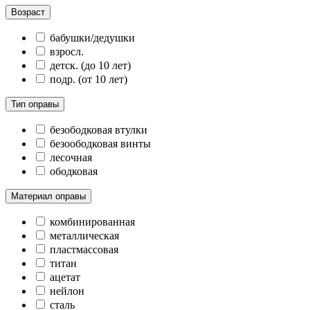
Возраст
бабушки/дедушки
взросл.
детск. (до 10 лет)
подр. (от 10 лет)
Тип оправы
безободковая втулки
безоободковая винты
лесочная
ободковая
Материал оправы
комбинированная
металлическая
пластмассовая
титан
ацетат
нейлон
сталь